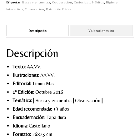
el
Etiquetas:
Busca y encuentra
,
Cooperación
,
Curiosidad
,
Hábitos
,
Higiene
,
Ratoncito
Interactivo
,
Observación
,
Ratoncito Pérez
Pérez
cantidad
Descripción
Valoraciones (0)
Descripción
Texto:
AA.VV.
Ilustraciones:
AA.VV.
Editorial:
Timun Mas
1ª Edición:
Octubre 2016
Temática:
|
Busca y encuentra
|
Observación
|
Edad recomendada:
+3 años
Encuadernación:
Tapa dura
Idioma:
Castellano
Formato:
26×23 cm