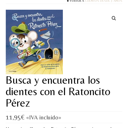
Cuentos
VOLVER A
CUENTOS DESDE 3 AÑOS
Juegos y puzles
Materiales de juego
Artesanía Waldorf
Hecho a mano
Tote bag
Papelería
Busca y encuentra los
TIENDA
dientes con el Ratoncito
Pérez
¿QUIÉN SOY?
CREACIONES
11,95
€
«IVA incluido»
BLOG