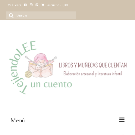
Mi Cuenta
Su carrito
-
0,00
€
Buscar
por:
Menú