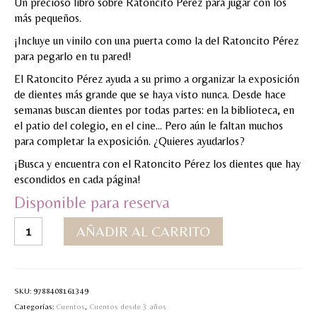
Un precioso libro sobre Ratoncito Pérez para jugar con los
más pequeños.
MI CUENTA
¡Incluye un vinilo con una puerta como la del Ratoncito Pérez
Valoraciones y opiniones de TejiendoLEE un
para pegarlo en tu pared!
cuento
El Ratoncito Pérez ayuda a su primo a organizar la exposición
de dientes más grande que se haya visto nunca. Desde hace
semanas buscan dientes por todas partes: en la biblioteca, en
el patio del colegio, en el cine… Pero aún le faltan muchos
para completar la exposición. ¿Quieres ayudarlos?
¡Busca y encuentra con el Ratoncito Pérez los dientes que hay
escondidos en cada página!
Disponible para reserva
Busca
AÑADIR AL CARRITO
y
encuentra
los
dientes
SKU:
9788408161349
con
Categorías:
Cuentos
,
Cuentos desde 3 años