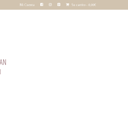
Mi Cuenta
Su carrito
-
0,00
€