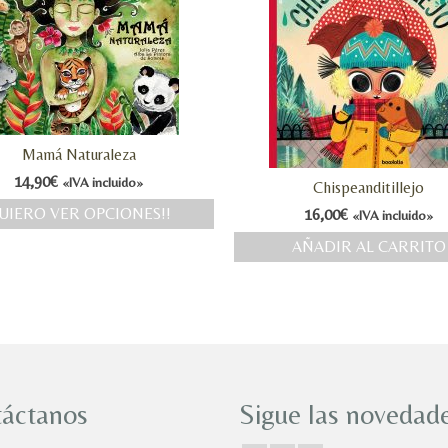
Mamá Naturaleza
14,90
€
«IVA incluido»
Chispeanditillejo
UIERO VER OPCIONES!!
16,00
€
«IVA incluido»
AÑADIR AL CARRITO
áctanos
Sigue las novedade