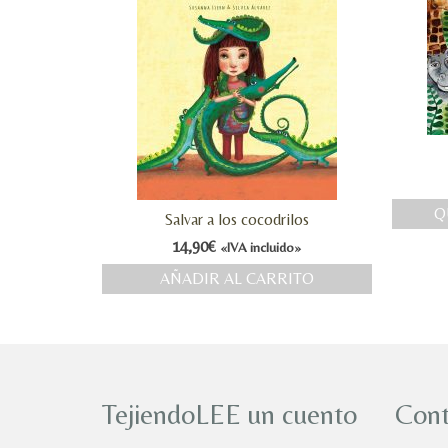
Q
Salvar a los cocodrilos
14,90
€
«IVA incluido»
AÑADIR AL CARRITO
TejiendoLEE un cuento
Cont