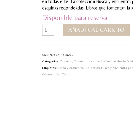
en todas ellas. La colección Busca y encuentra 
esquinas redondeadas. Libros que fomentan la a
Disponible para reserva
Busca
AÑADIR AL CARRITO
y
encuentra
para
los
SKU:
9782733858240
mas
Categorías:
Cuentos
,
Cuentos de cartoné
,
Cuentos desde 0 a
pequeños-
Etiquetas:
Busca y encuentra
,
Colección busca y encuentra pa
Alrededor
Observación
,
Tierra
del
mundo
cantidad