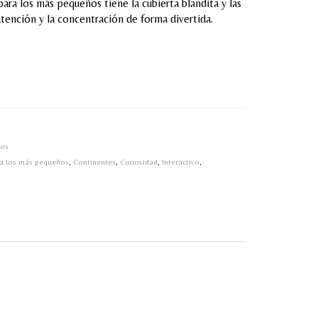
para los más pequeños tiene la cubierta blandita y las
tención y la concentración de forma divertida.
ños
ra los más pequeños
,
Continentes
,
Curiosidad
,
Interactivo
,