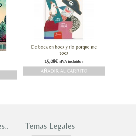
De boca en boca y río porque me
toca
15,08
€
«IVA incluido»
AÑADIR AL CARRITO
s..
Temas Legales