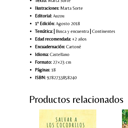
Texto:
Marta Sorte
Ilustraciones:
Marta Sorte
Editorial:
Auzou
1ª Edición:
Agosto 2018
Temática:
|
Busca y encuentra
|
Continentes
Edad recomendada:
+2 años
Encuadernación:
Cartoné
Idioma:
Castellano
Formato:
27×23 cm
Páginas:
18
ISBN:
9782733858240
Productos relacionados