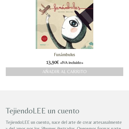
Funámbulus
13,90
€
«IVA incluido»
AÑADIR AL CARRITO
TejiendoLEE un cuento
TejiendoLEE un cuento, nace del arte de crear artesanalmente
y del amor por los álbumes ilustrados. Queremos formar parte