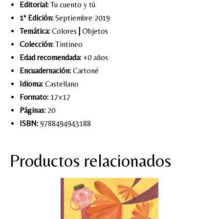
Editorial:
Tu cuento y tú
1ª Edición:
Septiembre 2019
Temática:
Colores
|
Objetos
Colección:
Tintineo
Edad recomendada:
+0 años
Encuadernación:
Cartoné
Idioma:
Castellano
Formato:
17×17
Páginas:
20
ISBN:
9788494943188
Productos relacionados