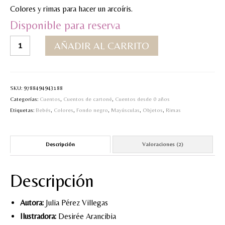
valoraciones
Colores y rimas para hacer un arcoíris.
de clientes
MI CUENTA
Disponible para reserva
Valoraciones y opiniones de TejiendoLEE un
¿Cómo
AÑADIR AL CARRITO
cuento
hago
un
arcoíris?
cantidad
SKU:
9788494943188
Categorías:
Cuentos
,
Cuentos de cartoné
,
Cuentos desde 0 años
Etiquetas:
Bebés
,
Colores
,
Fondo negro
,
Mayúsculas
,
Objetos
,
Rimas
Descripción
Valoraciones (2)
Descripción
Autora:
Julia Pérez Villegas
Ilustradora:
Desirée Arancibia