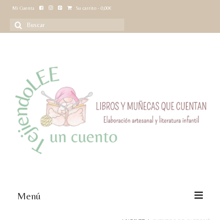
Mi Cuenta
Su carrito
-
0,00
€
Buscar
por:
Menú