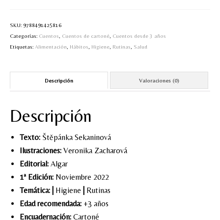
tan
aseado
como
SKU:
9788491425816
un
Categorías:
Cuentos
,
Cuentos de cartoné
,
Cuentos desde 3 años
dragón!
Etiquetas:
Alimentación
,
Hábitos
,
Higiene
,
Rutinas
,
Salud
cantidad
Descripción
Valoraciones (0)
Descripción
Texto:
Štěpánka Sekaninová
Ilustraciones:
Veronika Zacharová
Editorial:
Algar
1ª Edición:
Noviembre 2022
Temática:
|
Higiene
|
Rutinas
Edad recomendada:
+3 años
Encuadernación:
Cartoné