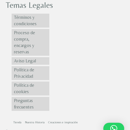
Temas Legales
Términos y
condiciones
Proceso de
compra,
encargos y
reservas
Aviso Legal
Política de
Privacidad
Política de
cookies
Preguntas
frecuentes
Tienda
Nuestra Historia
Creaciones e inspiración