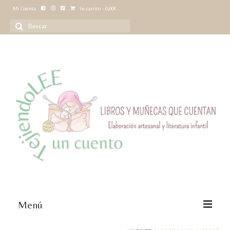
Mi Cuenta
Su carrito
-
0,00
€
Buscar
por:
Menú