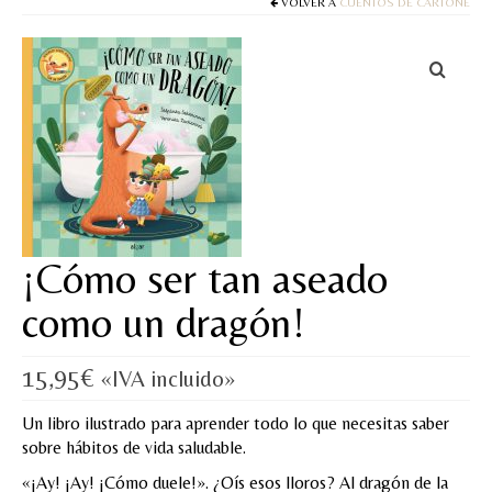
Cuentos
VOLVER A
CUENTOS DE CARTONÉ
Juegos y puzles
Materiales de juego
Artesanía Waldorf
Hecho a mano
Tote bag
¡Cómo ser tan aseado
Papelería
como un dragón!
TIENDA
15,95
€
«IVA incluido»
¿QUIÉN SOY?
Un libro ilustrado para aprender todo lo que necesitas saber
CREACIONES
sobre hábitos de vida saludable.
BLOG
«¡Ay! ¡Ay! ¡Cómo duele!». ¿Oís esos lloros? Al dragón de la