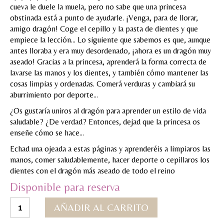
cueva le duele la muela, pero no sabe que una princesa
MI CUENTA
obstinada está a punto de ayudarle. ¡Venga, para de llorar,
amigo dragón! Coge el cepillo y la pasta de dientes y que
Valoraciones y opiniones de TejiendoLEE un
empiece la lección… Lo siguiente que sabemos es que, aunque
cuento
antes lloraba y era muy desordenado, ¡ahora es un dragón muy
aseado! Gracias a la princesa, aprenderá la forma correcta de
lavarse las manos y los dientes, y también cómo mantener las
cosas limpias y ordenadas. Comerá verduras y cambiará su
aburrimiento por deporte…
¿Os gustaría uniros al dragón para aprender un estilo de vida
saludable? ¿De verdad? Entonces, dejad que la princesa os
enseñe cómo se hace…
Echad una ojeada a estas páginas y aprenderéis a limpiaros las
manos, comer saludablemente, hacer deporte o cepillaros los
dientes con el dragón más aseado de todo el reino
Disponible para reserva
¡Cómo
AÑADIR AL CARRITO
ser