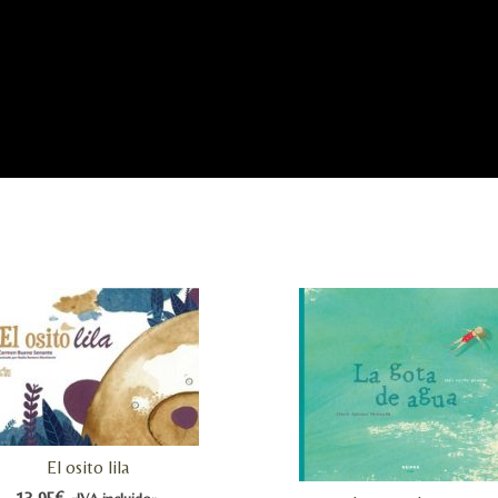
El osito lila
13,95
€