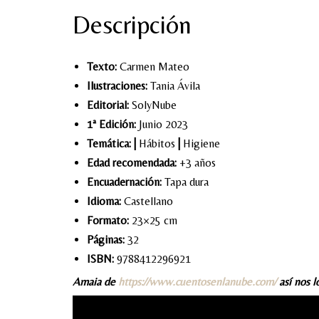
Descripción
Texto:
Carmen Mateo
Ilustraciones:
Tania Ávila
Editorial:
SolyNube
1ª Edición:
Junio 2023
Temática:
|
Hábitos
|
Higiene
Edad recomendada:
+3 años
Encuadernación:
Tapa dura
Idioma:
Castellano
Formato:
23×25 cm
Páginas:
32
ISBN:
9788412296921
Amaia de
https://www.cuentosenlanube.com/
así nos lo