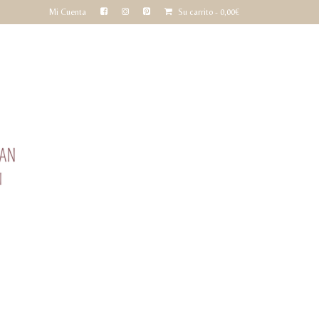
Mi Cuenta
Su carrito
-
0,00
€