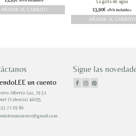
«IVA incluido»
La gota de agua
AÑADIR AL CARRITO
13,90
€
«IVA incluido»
AÑADIR AL CARRITO
áctanos
Sigue las novedade
iendoLEE un cuento
stro Alberto Luz, 29 51
et (Valencia) 46035
33 72 03 86
endoleeuncuento@gmail.com