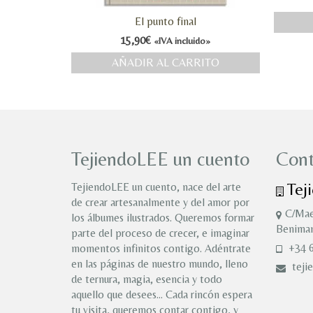
El punto final
15,90
€
«IVA incluido»
AÑADIR AL CARRITO
TejiendoLEE un cuento
Cont
Tej
TejiendoLEE un cuento, nace del arte
de crear artesanalmente y del amor por
C/Mae
los álbumes ilustrados. Queremos formar
Benimam
parte del proceso de crecer, e imaginar
+34 6
momentos infinitos contigo. Adéntrate
en las páginas de nuestro mundo, lleno
teji
de ternura, magia, esencia y todo
aquello que desees… Cada rincón espera
tu visita, queremos contar contigo, y