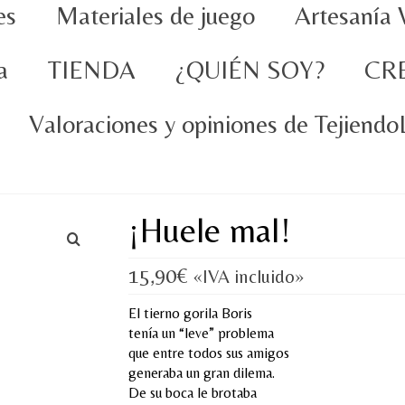
es
Materiales de juego
Artesanía 
a
TIENDA
¿QUIÉN SOY?
CR
Valoraciones y opiniones de Tejiend
¡Huele mal!
15,90
€
«IVA incluido»
El tierno gorila Boris
tenía un “leve” problema
que entre todos sus amigos
generaba un gran dilema.
De su boca le brotaba