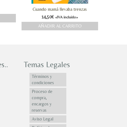
Cuando mamá llevaba trenzas
14,50
€
«IVA incluido»
AÑADIR AL CARRITO
s..
Temas Legales
Términos y
condiciones
Proceso de
compra,
encargos y
reservas
Aviso Legal