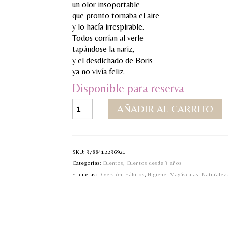
un olor insoportable
que pronto tornaba el aire
y lo hacía irrespirable.
Todos corrían al verle
tapándose la nariz,
y el desdichado de Boris
ya no vivía feliz.
Disponible para reserva
¡Huele
AÑADIR AL CARRITO
mal!
cantidad
SKU:
9788412296921
Categorías:
Cuentos
,
Cuentos desde 3 años
Etiquetas:
Diversión
,
Hábitos
,
Higiene
,
Mayúsculas
,
Naturaleza