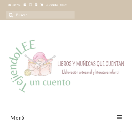
Mi Cuenta
Su carrito
-
0,00
€
Buscar
por:
Menú