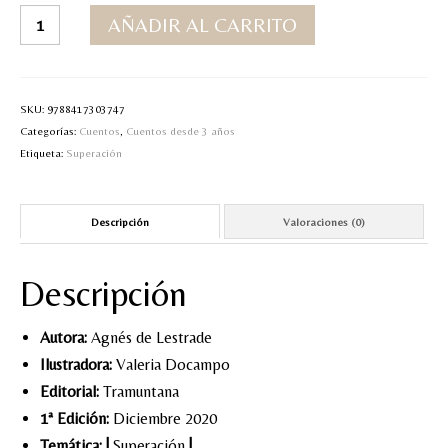
La
AÑADIR AL CARRITO
MI CUENTA
hiladora
de
Valoraciones y opiniones de TejiendoLEE un
niebla
cuento
cantidad
SKU:
9788417303747
Categorías:
Cuentos
,
Cuentos desde 3 años
Etiqueta:
Superación
Descripción
Valoraciones (0)
Descripción
Autora:
Agnés de Lestrade
Ilustradora:
Valeria Docampo
Editorial:
Tramuntana
1ª Edición:
Diciembre 2020
Temática:
|
Superación
|