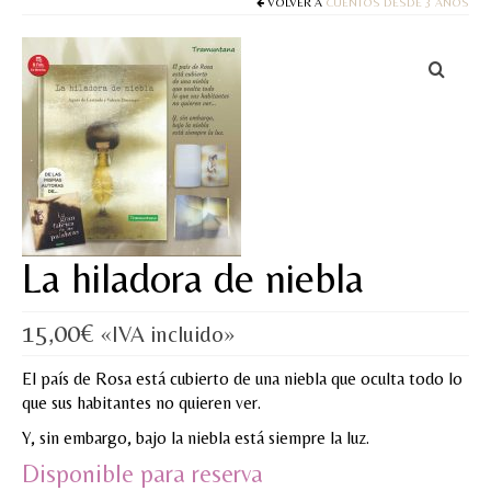
Cuentos
VOLVER A
CUENTOS DESDE 3 AÑOS
Juegos y puzles
Materiales de juego
Artesanía Waldorf
Hecho a mano
Tote bag
La hiladora de niebla
Papelería
15,00
€
«IVA incluido»
TIENDA
El país de Rosa está cubierto de una niebla que oculta todo lo
¿QUIÉN SOY?
que sus habitantes no quieren ver.
CREACIONES
Y, sin embargo, bajo la niebla está siempre la luz.
Disponible para reserva
BLOG