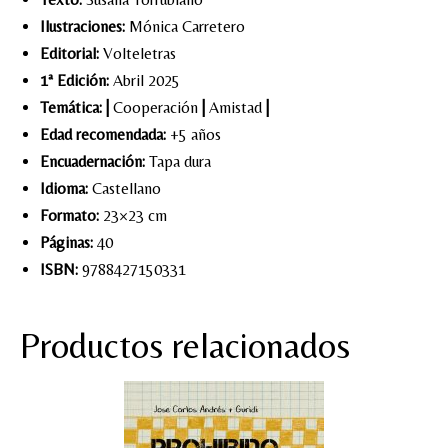
Ilustraciones:
Mónica Carretero
Editorial:
Volteletras
1ª Edición:
Abril 2025
Temática:
|
Cooperación
|
Amistad
|
Edad recomendada:
+5 años
Encuadernación:
Tapa dura
Idioma:
Castellano
Formato:
23×23 cm
Páginas:
40
ISBN:
9788427150331
Productos relacionados