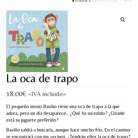
Cuentos
VOLVER A
CUENTOS DESDE 3 AÑOS
Juegos y puzles
Materiales de juego
Artesanía Waldorf
Hecho a mano
Tote bag
La oca de trapo
Papelería
18,00
€
«IVA incluido»
TIENDA
El pequeño mono Basilio tiene una oca de trapo a la que
¿QUIÉN SOY?
adora, pero un día desaparece… ¿Qué ha sucedido? ¿Dónde
está su juguete preferido?
CREACIONES
Basilio saldrá a buscarla, aunque hace mucho frío. En el camino
BLOG
se encontrará con sus vecinos. ¿Tendrán ellos la oca de trapo?