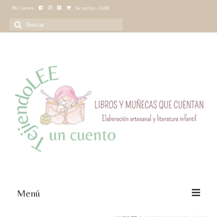
Mi Cuenta
Su carrito
-
0,00
€
Buscar
por:
Menú