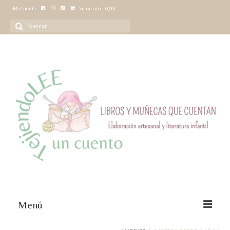
Mi Cuenta
Su carrito
-
0,00
€
Buscar
por:
Menú