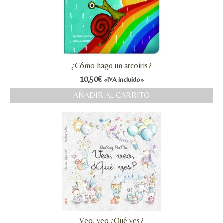
¿Cómo hago un arcoíris?
10,50
€
«IVA incluido»
AÑADIR AL CARRITO
Veo, veo ¿Qué ves?