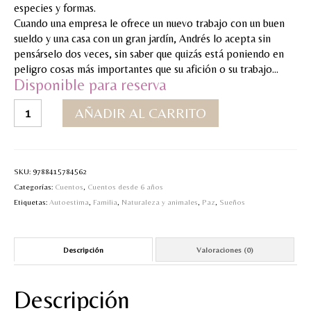
especies y formas.
MI CUENTA
Cuando una empresa le ofrece un nuevo trabajo con un buen
sueldo y una casa con un gran jardín, Andrés lo acepta sin
Valoraciones y opiniones de TejiendoLEE un
pensárselo dos veces, sin saber que quizás está poniendo en
cuento
peligro cosas más importantes que su afición o su trabajo…
Disponible para reserva
La
AÑADIR AL CARRITO
sorpresa
del
jardinero
cantidad
SKU:
9788415784562
Categorías:
Cuentos
,
Cuentos desde 6 años
Etiquetas:
Autoestima
,
Familia
,
Naturaleza y animales
,
Paz
,
Sueños
Descripción
Valoraciones (0)
Descripción