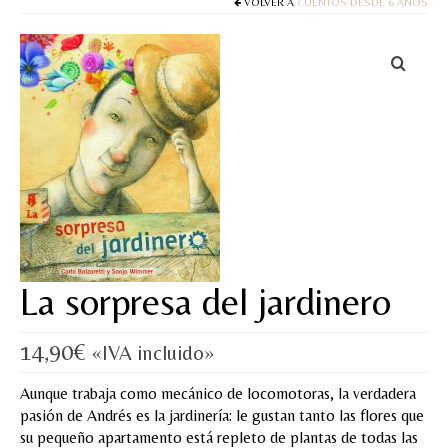
Cuentos
VOLVER A
CUENTOS DESDE 6 AÑOS
Juegos y puzles
Materiales de juego
Artesanía Waldorf
Hecho a mano
Tote bag
Papelería
La sorpresa del jardinero
TIENDA
14,90
€
¿QUIÉN SOY?
«IVA incluido»
CREACIONES
Aunque trabaja como mecánico de locomotoras, la verdadera
pasión de Andrés es la jardinería: le gustan tanto las flores que
BLOG
su pequeño apartamento está repleto de plantas de todas las