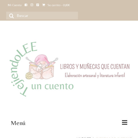
Mi Cuenta
Su carrito
-
0,00
€
Buscar
por:
Menú