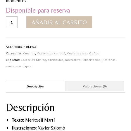
momentos.
MI CUENTA
Disponible para reserva
Minino
Valoraciones y opiniones de TejiendoLEE un
AÑADIR AL CARRITO
y
cuento
la
luna
cantidad
SKU:
9788491014942
Categorías:
Cuentos
,
Cuentos de cartoné
,
Cuentos desde 0 años
Etiquetas:
Colección Minino
,
Curiosidad
,
Interactivo
,
Observación
,
Pestañas-
ventanas-solapas
Descripción
Valoraciones (0)
Descripción
Texto:
Meritxell Martí
Ilustraciones:
Xavier Salomó