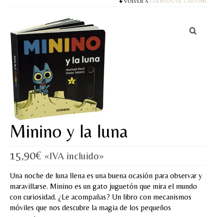
Cuentos
VOLVER A
CUENTOS DE CARTONÉ
Juegos y puzles
Materiales de juego
Artesanía Waldorf
Hecho a mano
Tote bag
Minino y la luna
Papelería
TIENDA
15,90
€
«IVA incluido»
¿QUIÉN SOY?
Una noche de luna llena es una buena ocasión para observar y
maravillarse. Minino es un gato juguetón que mira el mundo
CREACIONES
con curiosidad. ¿Le acompañas? Un libro con mecanismos
móviles que nos descubre la magia de los pequeños
BLOG