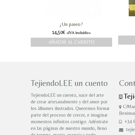
¿Un paseo?
14,50
€
«IVA incluido»
AÑADIR AL CARRITO
TejiendoLEE un cuento
Cont
Tej
TejiendoLEE un cuento, nace del arte
de crear artesanalmente y del amor por
C/Mae
los álbumes ilustrados. Queremos formar
Benimam
parte del proceso de crecer, e imaginar
+34 6
momentos infinitos contigo. Adéntrate
en las páginas de nuestro mundo, lleno
teji
de ternura, magia, esencia y todo