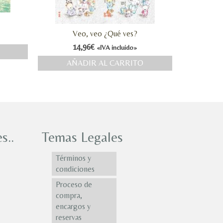
Veo, veo ¿Qué ves?
14,96
€
«IVA incluido»
AÑADIR AL CARRITO
s..
Temas Legales
Términos y
condiciones
Proceso de
compra,
encargos y
reservas