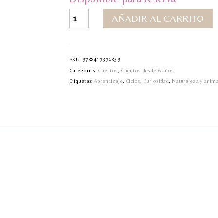
Opuestos
AÑADIR AL CARRITO
cantidad
SKU:
9788417374839
Categorías:
Cuentos
,
Cuentos desde 6 años
Etiquetas:
Aprendizaje
,
Ciclos
,
Curiosidad
,
Naturaleza y anima