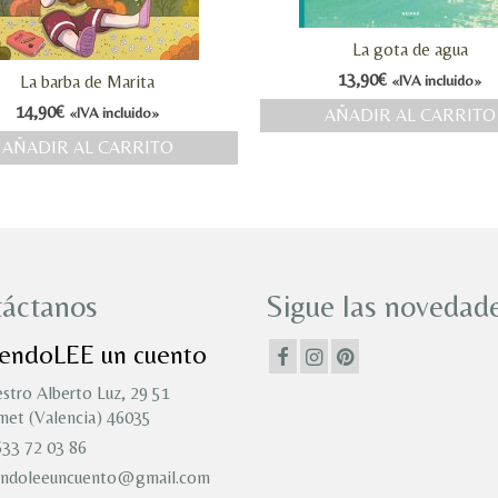
La gota de agua
13,90
€
La barba de Marita
«IVA incluido»
14,90
€
«IVA incluido»
AÑADIR AL CARRITO
AÑADIR AL CARRITO
áctanos
Sigue las novedade
iendoLEE un cuento
stro Alberto Luz, 29 51
et (Valencia) 46035
33 72 03 86
endoleeuncuento@gmail.com