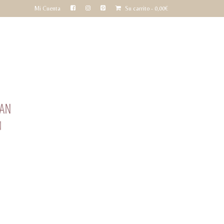
Mi Cuenta
Su carrito
-
0,00
€