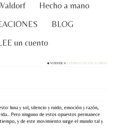
Waldorf
Hecho a mano
EACIONES
BLOG
oLEE un cuento
VOLVER A
CUENTOS DESDE 6 AÑOS
to: luna y sol, silencio y ruido, emoción y razón,
y vida… Pero ninguno de estos opuestos permanece
 tiempo, y de este movimiento surge el mundo tal y