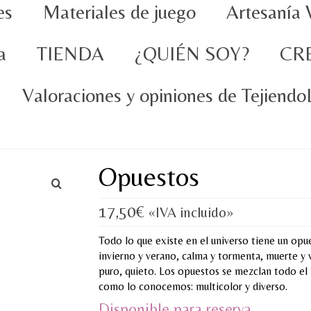
es
Materiales de juego
Artesanía 
a
TIENDA
¿QUIÉN SOY?
CR
Valoraciones y opiniones de Tejiend
Opuestos
17,50
€
«IVA incluido»
Todo lo que existe en el universo tiene un opues
invierno y verano, calma y tormenta, muerte 
puro, quieto. Los opuestos se mezclan todo el
como lo conocemos: multicolor y diverso.
Disponible para reserva