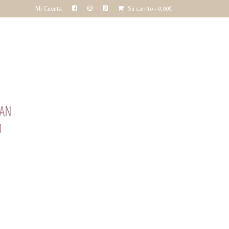
Mi Cuenta
Su carrito
-
0,00
€