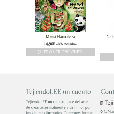
Mamá Naturaleza
De b
14,90
€
«IVA incluido»
QUIERO VER OPCIONES!!
TejiendoLEE un cuento
Cont
Tej
TejiendoLEE un cuento, nace del arte
de crear artesanalmente y del amor por
C/Mae
los álbumes ilustrados. Queremos formar