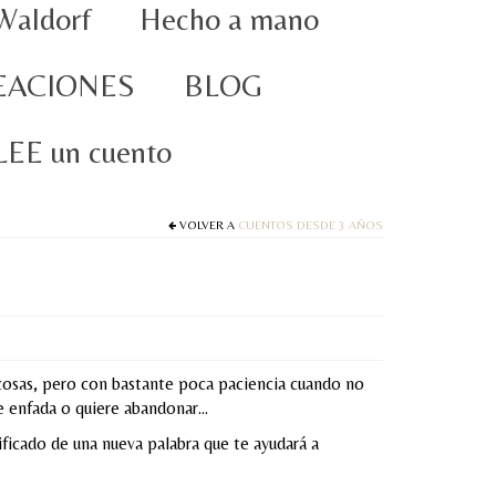
Waldorf
Hecho a mano
EACIONES
BLOG
oLEE un cuento
VOLVER A
CUENTOS DESDE 3 AÑOS
cosas, pero con bastante poca paciencia cuando no
se enfada o quiere abandonar…
nificado de una nueva palabra que te ayudará a