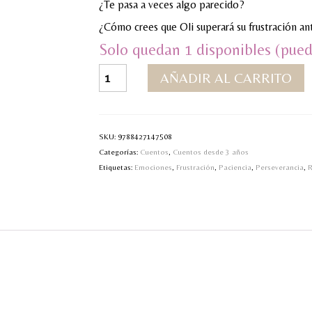
¿Te pasa a veces algo parecido?
¿Cómo crees que Oli superará su frustración ant
Solo quedan 1 disponibles (pued
Perseve...
AÑADIR AL CARRITO
¿Qué?
cantidad
SKU:
9788427147508
Categorías:
Cuentos
,
Cuentos desde 3 años
Etiquetas:
Emociones
,
Frustración
,
Paciencia
,
Perseverancia
,
R