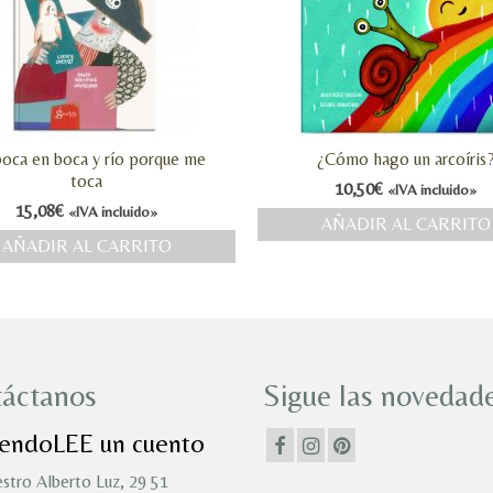
oca en boca y río porque me
¿Cómo hago un arcoíris
toca
10,50
€
«IVA incluido»
15,08
€
«IVA incluido»
AÑADIR AL CARRITO
AÑADIR AL CARRITO
áctanos
Sigue las novedade
iendoLEE un cuento
stro Alberto Luz, 29 51