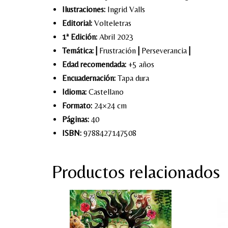
Ilustraciones:
Ingrid Valls
Editorial:
Volteletras
1ª Edición:
Abril 2023
Temática:
|
Frustración
|
Perseverancia
|
Edad recomendada:
+5 años
Encuadernación:
Tapa dura
Idioma:
Castellano
Formato:
24×24 cm
Páginas:
40
ISBN:
9788427147508
Productos relacionados