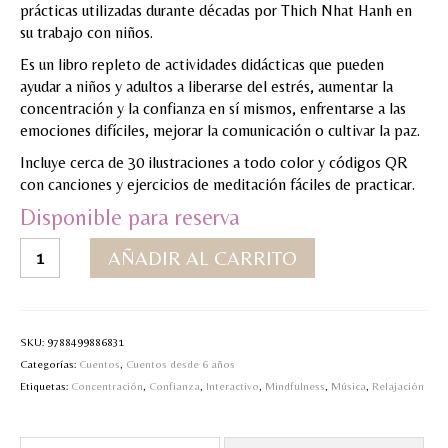
prácticas utilizadas durante décadas por Thich Nhat Hanh en
MI CUENTA
su trabajo con niños.
Es un libro repleto de actividades didácticas que pueden
Valoraciones y opiniones de TejiendoLEE un
ayudar a niños y adultos a liberarse del estrés, aumentar la
cuento
concentración y la confianza en sí mismos, enfrentarse a las
emociones difíciles, mejorar la comunicación o cultivar la paz.
Incluye cerca de 30 ilustraciones a todo color y códigos QR
con canciones y ejercicios de meditación fáciles de practicar.
Disponible para reserva
Plantando
AÑADIR AL CARRITO
semillas
QR
cantidad
SKU:
9788499886831
Categorías:
Cuentos
,
Cuentos desde 6 años
Etiquetas:
Concentración
,
Confianza
,
Interactivo
,
Mindfulness
,
Música
,
Relajación