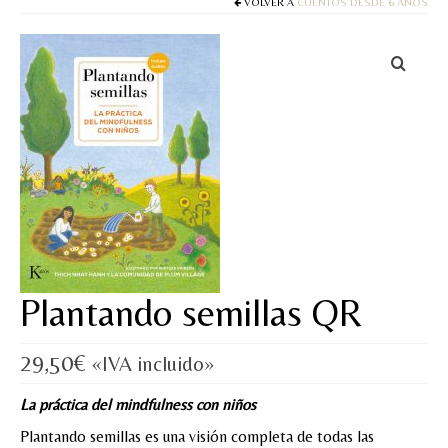
Cuentos
VOLVER A
CUENTOS DESDE 6 AÑOS
Juegos y puzles
Materiales de juego
Artesanía Waldorf
Hecho a mano
Tote bag
Papelería
Plantando semillas QR
TIENDA
¿QUIÉN SOY?
29,50
€
«IVA incluido»
CREACIONES
La práctica del mindfulness con niños
BLOG
Plantando semillas es una visión completa de todas las