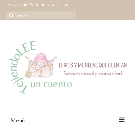
Mi Cuenta
Su carrito
-
0,00
€
Buscar
por:
Menú