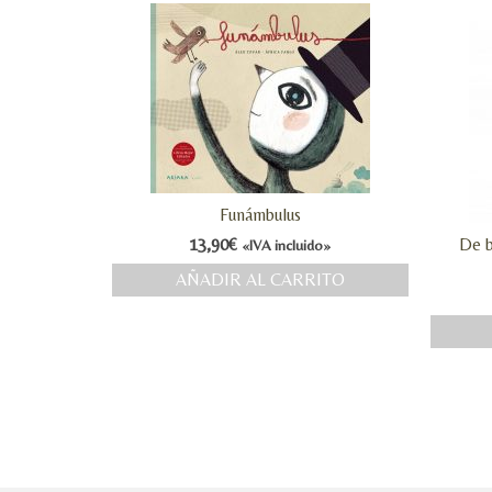
Funámbulus
13,90
€
De b
«IVA incluido»
AÑADIR AL CARRITO