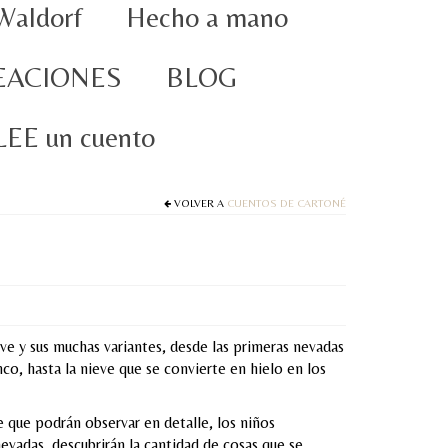
Waldorf
Hecho a mano
EACIONES
BLOG
oLEE un cuento
VOLVER A
CUENTOS DE CARTONÉ
eve y sus muchas variantes, desde las primeras nevadas
co, hasta la nieve que se convierte en hielo en los
que podrán observar en detalle, los niños
nevadas, descubrirán la cantidad de cosas que se