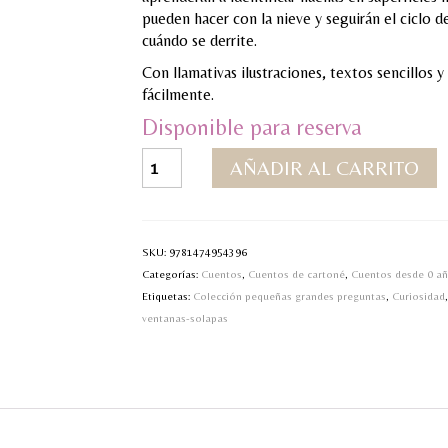
pueden hacer con la nieve y seguirán el ciclo 
cuándo se derrite.
Con llamativas ilustraciones, textos sencillos 
fácilmente.
Disponible para reserva
¿Qué
AÑADIR AL CARRITO
es
la
nieve?
cantidad
SKU:
9781474954396
Categorías:
Cuentos
,
Cuentos de cartoné
,
Cuentos desde 0 a
Etiquetas:
Colección pequeñas grandes preguntas
,
Curiosidad
ventanas-solapas