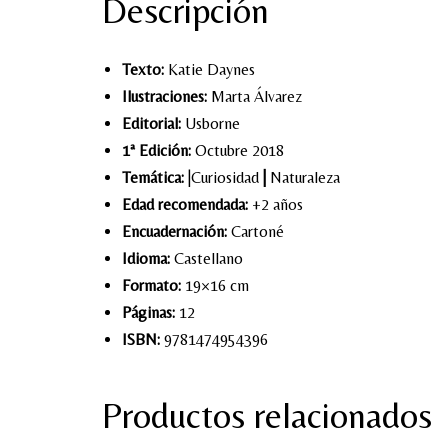
Descripción
Texto:
Katie Daynes
Ilustraciones:
Marta Álvarez
Editorial:
Usborne
1ª Edición:
Octubre 2018
Temática:
|Curiosidad
|
Naturaleza
Edad recomendada:
+2 años
Encuadernación:
Cartoné
Idioma:
Castellano
Formato:
19×16 cm
Páginas:
12
ISBN:
9781474954396
Productos relacionados