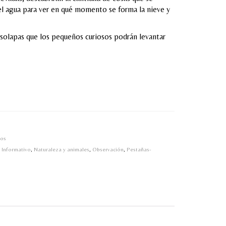
del agua para ver en qué momento se forma la nieve y
y solapas que los pequeños curiosos podrán levantar
ños
,
Informativo
,
Naturaleza y animales
,
Observación
,
Pestañas-