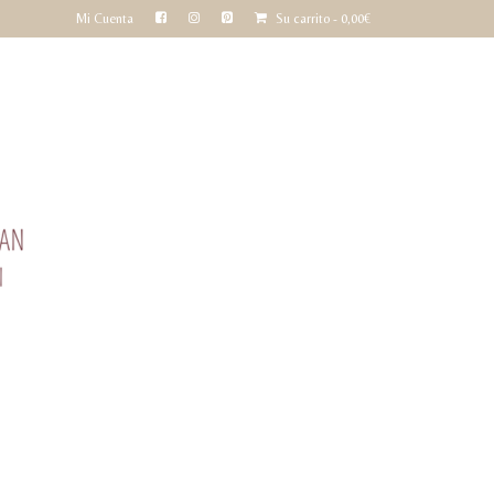
Mi Cuenta
Su carrito
-
0,00
€