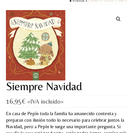
Cuentos
VOLVER A
CUENTOS DESDE 3 AÑOS
Juegos y puzles
Materiales de juego
Artesanía Waldorf
Hecho a mano
Tote bag
Papelería
Siempre Navidad
TIENDA
16,95
€
«IVA incluido»
¿QUIÉN SOY?
En casa de Pepín toda la familia ha amanecido contenta y
CREACIONES
preparan con ilusión todo lo necesario para celebrar juntos la
Navidad, pero a Pepín le surge una importante pregunta. Si
BLOG