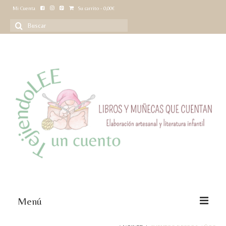
Mi Cuenta
Su carrito
-
0,00
€
Buscar
por:
Menú