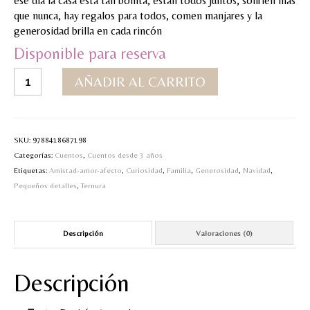
ese día la casa está tan bonita, están todos juntos, sonríen más
que nunca, hay regalos para todos, comen manjares y la
MI CUENTA
generosidad brilla en cada rincón
Valoraciones y opiniones de TejiendoLEE un
Disponible para reserva
cuento
Siempre
AÑADIR AL CARRITO
Navidad
cantidad
SKU:
9788418687198
Categorías:
Cuentos
,
Cuentos desde 3 años
Etiquetas:
Amistad-amor-afecto
,
Curiosidad
,
Familia
,
Generosidad
,
Navidad
,
Pequeños detalles
,
Ternura
Descripción
Valoraciones (0)
Descripción