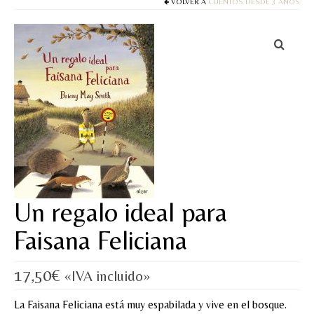
Cuentos
VOLVER A
CUENTOS DESDE 3 AÑOS
Juegos y puzles
Materiales de juego
Artesanía Waldorf
Hecho a mano
Tote bag
Papelería
Un regalo ideal para
TIENDA
Faisana Feliciana
¿QUIÉN SOY?
17,50
€
CREACIONES
«IVA incluido»
La Faisana Feliciana está muy espabilada y vive en el bosque.
BLOG