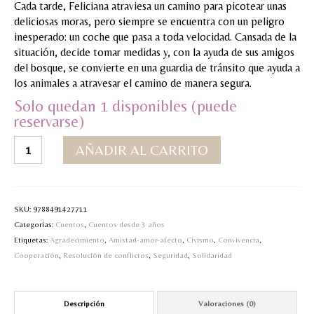
Cada tarde, Feliciana atraviesa un camino para picotear unas
MI CUENTA
deliciosas moras, pero siempre se encuentra con un peligro
inesperado: un coche que pasa a toda velocidad. Cansada de la
Valoraciones y opiniones de TejiendoLEE un
situación, decide tomar medidas y, con la ayuda de sus amigos
cuento
del bosque, se convierte en una guardia de tránsito que ayuda a
los animales a atravesar el camino de manera segura.
Solo quedan 1 disponibles (puede
reservarse)
Un
AÑADIR AL CARRITO
regalo
ideal
para
Faisana
SKU:
9788491427711
Feliciana
Categorías:
Cuentos
,
Cuentos desde 3 años
cantidad
Etiquetas:
Agradecimiento
,
Amistad-amor-afecto
,
Civismo
,
Convivencia
,
Cooperación
,
Resolución de conflictos
,
Seguridad
,
Solidaridad
Descripción
Valoraciones (0)