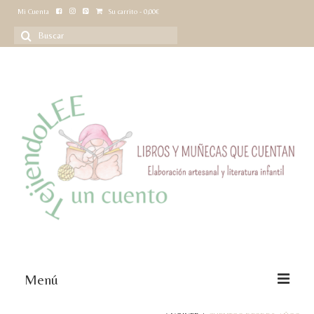
Mi Cuenta
Su carrito
-
0,00
€
Buscar
por:
Menú