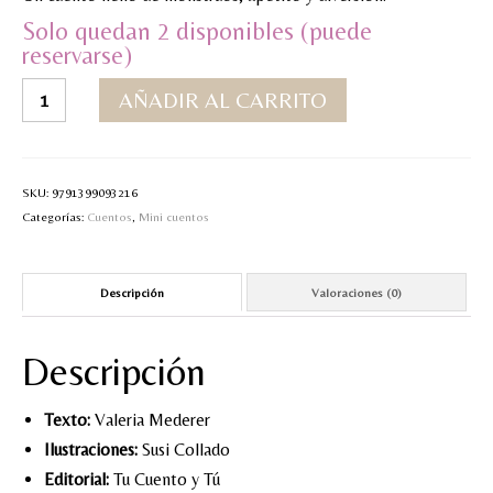
Solo quedan 2 disponibles (puede
MI CUENTA
reservarse)
Valoraciones y opiniones de TejiendoLEE un
Unos
AÑADIR AL CARRITO
cuento
monstruos
deliciosos
cantidad
SKU:
9791399093216
Categorías:
Cuentos
,
Mini cuentos
Descripción
Valoraciones (0)
Descripción
Texto:
Valeria Mederer
Ilustraciones:
Susi Collado
Editorial:
Tu Cuento y Tú