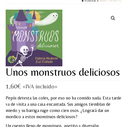
Cuentos
VOLVER A
MINI CUENTOS
Juegos y puzles
Materiales de juego
Artesanía Waldorf
Hecho a mano
Tote bag
Unos monstruos deliciosos
Papelería
1,60
€
«IVA incluido»
TIENDA
Pepín detesta las coles, por eso no ha comido nada. Esta tarde
¿QUIÉN SOY?
va de visita a una casa encantada. Sus amigos tiemblan de
miedo y su barriga ruge como cien osos. ¿Logrará dar un
CREACIONES
mordico a estos monstruos deliciosos?
BLOG
Un cuento lleno de monstruos, apetito y diversión.