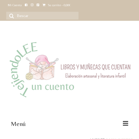
Mi Cuenta
Su carrito
-
0,00
€
Buscar
por:
Menú