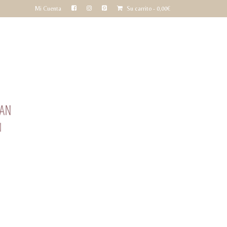
Mi Cuenta
Su carrito
-
0,00
€