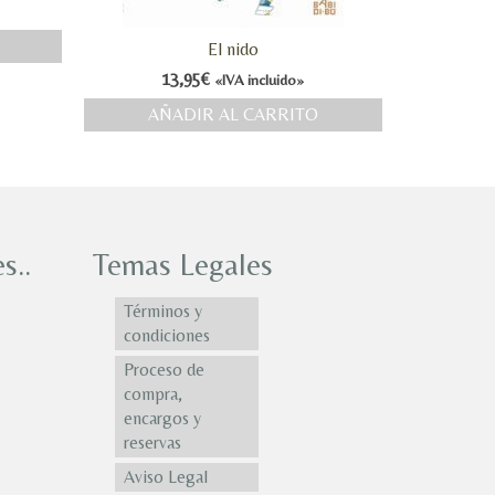
El nido
13,95
€
«IVA incluido»
AÑADIR AL CARRITO
s..
Temas Legales
Términos y
condiciones
Proceso de
compra,
encargos y
reservas
Aviso Legal