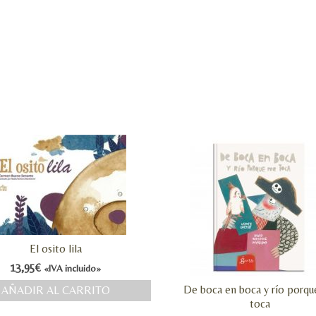
El osito lila
13,95
€
«IVA incluido»
De boca en boca y río porq
AÑADIR AL CARRITO
toca