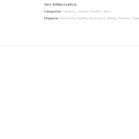
SKU:
9788427148574
Categorías:
Cuentos
,
Cuentos desde 3 años
Etiquetas:
Diversión
,
Familia
,
Interactivo
,
Rimas
,
Sueños
,
Supe