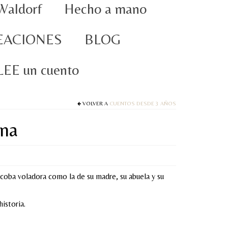
Waldorf
Hecho a mano
EACIONES
BLOG
oLEE un cuento
VOLVER A
CUENTOS DESDE 3 AÑOS
ina
scoba voladora como la de su madre, su abuela y su
istoria.