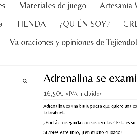
es
Materiales de juego
Artesanía 
a
TIENDA
¿QUIÉN SOY?
CR
Valoraciones y opiniones de Tejiend
Adrenalina se exam
16,50
€
«IVA incluido»
Adrenalina es una bruja poeta que quiere una e
tatarabuela.
¿Podrá conseguirla con sus recetas? Esta es su h
Si abres este libro, ¡ten mucho cuidado!