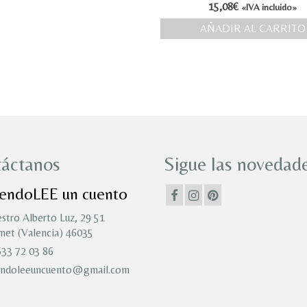
15,08
€
«IVA incluido»
AÑADIR AL CARRITO
áctanos
Sigue las novedade
iendoLEE un cuento
stro Alberto Luz, 29 51
et (Valencia) 46035
33 72 03 86
endoleeuncuento@gmail.com