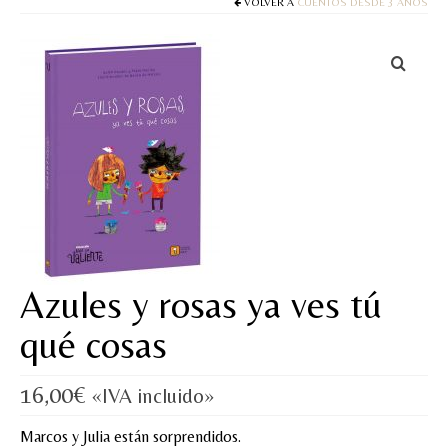
Cuentos
VOLVER A
CUENTOS DESDE 3 AÑOS
Juegos y puzles
Materiales de juego
Artesanía Waldorf
Hecho a mano
Tote bag
Papelería
Azules y rosas ya ves tú
TIENDA
qué cosas
¿QUIÉN SOY?
16,00
€
CREACIONES
«IVA incluido»
BLOG
Marcos y Julia están sorprendidos.