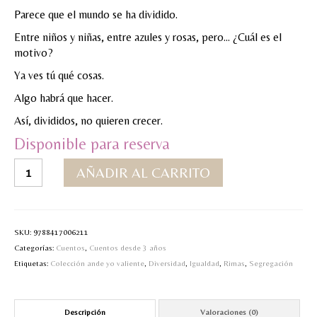
Parece que el mundo se ha dividido.
MI CUENTA
Entre niños y niñas, entre azules y rosas, pero… ¿Cuál es el
Valoraciones y opiniones de TejiendoLEE un
motivo?
cuento
Ya ves tú qué cosas.
Algo habrá que hacer.
Así, divididos, no quieren crecer.
Disponible para reserva
Azules
AÑADIR AL CARRITO
y
rosas
ya
ves
SKU:
9788417006211
tú
Categorías:
Cuentos
,
Cuentos desde 3 años
qué
Etiquetas:
Colección ande yo valiente
,
Diversidad
,
Igualdad
,
Rimas
,
Segregación
cosas
cantidad
Descripción
Valoraciones (0)