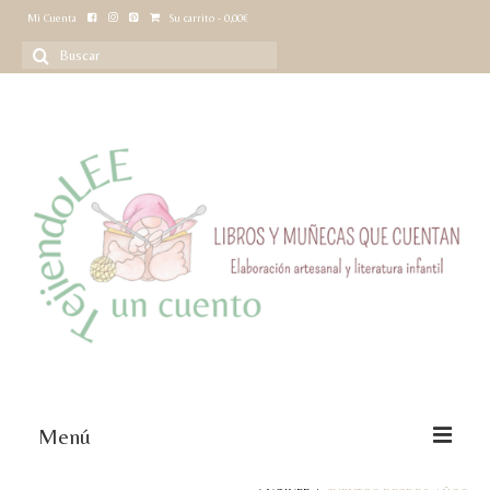
Mi Cuenta
Su carrito
-
0,00
€
Buscar
por:
Menú