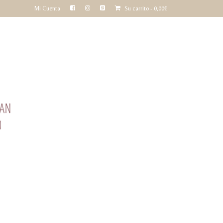
Mi Cuenta
Su carrito
-
0,00
€