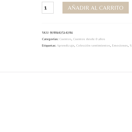
Cuando
AÑADIR AL CARRITO
me
siento
solo
cantidad
SKU:
9788467516784
Categorías:
Cuentos
,
Cuentos desde 0 años
Etiquetas:
Aprendizaje
,
Colección sentimientos
,
Emociones
,
S