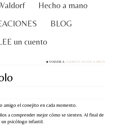
Waldorf
Hecho a mano
EACIONES
BLOG
oLEE un cuento
VOLVER A
CUENTOS DESDE 0 AÑOS
olo
ro amigo el conejito en cada momento.
niños a comprender mejor cómo se sienten. Al final de
 un psicólogo infantil.