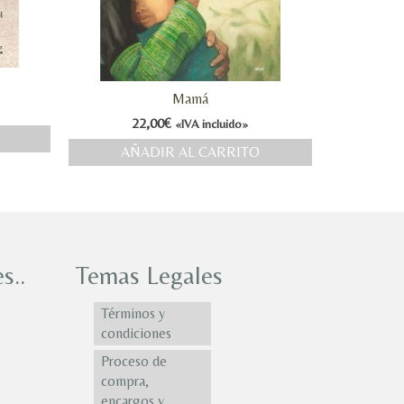
Mamá
22,00
€
«IVA incluido»
AÑADIR AL CARRITO
s..
Temas Legales
Términos y
condiciones
Proceso de
compra,
encargos y