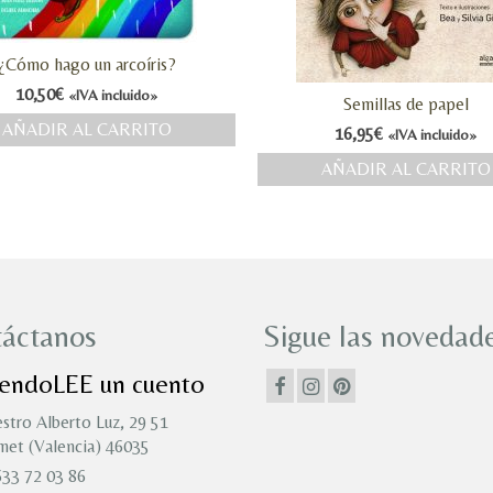
¿Cómo hago un arcoíris?
10,50
€
«IVA incluido»
Semillas de papel
AÑADIR AL CARRITO
16,95
€
«IVA incluido»
AÑADIR AL CARRITO
áctanos
Sigue las novedade
iendoLEE un cuento
stro Alberto Luz, 29 51
et (Valencia) 46035
33 72 03 86