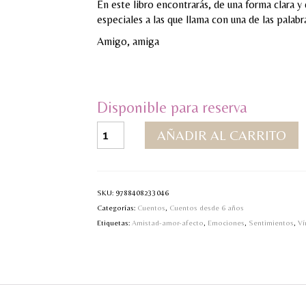
En este libro encontrarás, de una forma clara y 
especiales a las que llama con una de las palab
Amigo, amiga
Disponible para reserva
El
AÑADIR AL CARRITO
cofre
de
la
amistad
SKU:
9788408233046
cantidad
Categorías:
Cuentos
,
Cuentos desde 6 años
Etiquetas:
Amistad-amor-afecto
,
Emociones
,
Sentimientos
,
Ví