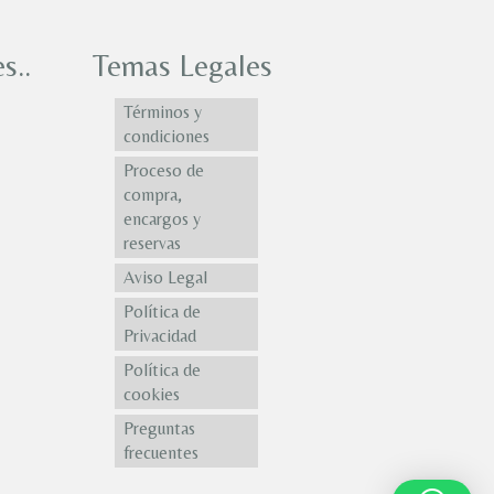
s..
Temas Legales
Términos y
condiciones
Proceso de
compra,
encargos y
reservas
Aviso Legal
Política de
Privacidad
Política de
cookies
Preguntas
frecuentes