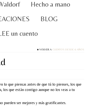
Waldorf
Hecho a mano
EACIONES
BLOG
oLEE un cuento
VOLVER A
CUENTOS DESDE 6 AÑOS
ad
n lo que piensas antes de que tú lo pienses, los que
 los que están contigo aunque no los veas a tu
 no pueden ser mejores y más gratificantes.