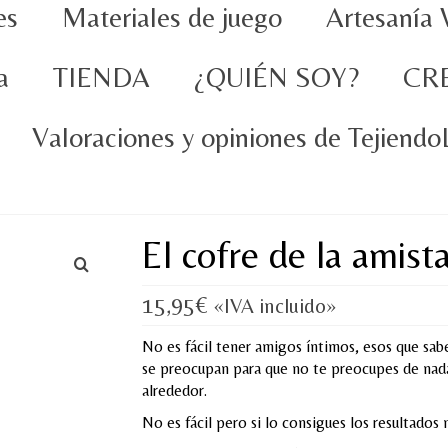
es
Materiales de juego
Artesanía 
a
TIENDA
¿QUIÉN SOY?
CR
Valoraciones y opiniones de Tejiend
El cofre de la amist
15,95
€
«IVA incluido»
No es fácil tener amigos íntimos, esos que sabe
se preocupan para que no te preocupes de nada,
alrededor.
No es fácil pero si lo consigues los resultados