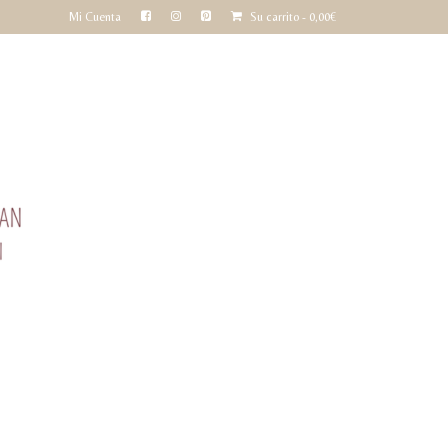
Mi Cuenta
Su carrito
-
0,00
€