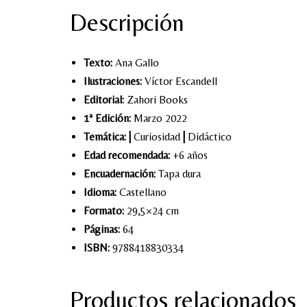
Descripción
Texto:
Ana Gallo
Ilustraciones:
Víctor Escandell
Editorial:
Zahori Books
1ª Edición:
Marzo 2022
Temática:
|
Curiosidad
|
Didáctico
Edad recomendada:
+6 años
Encuadernación:
Tapa dura
Idioma:
Castellano
Formato:
29,5×24 cm
Páginas:
64
ISBN:
9788418830334
Productos relacionados