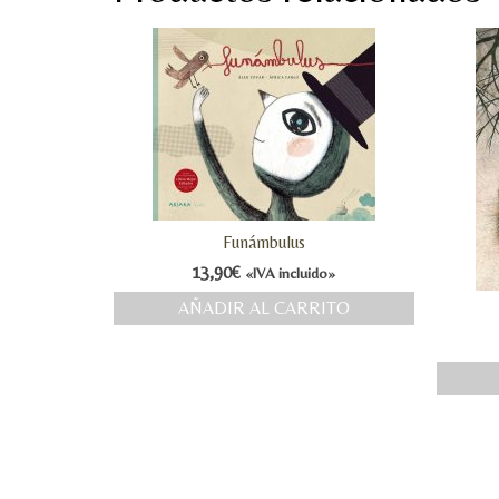
Funámbulus
13,90
€
«IVA incluido»
AÑADIR AL CARRITO