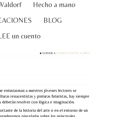
Waldorf
Hecho a mano
EACIONES
BLOG
oLEE un cuento
VOLVER A
CUENTOS DESDE 6 AÑOS
e entusiasman a nuestros jóvenes lectores se
lturas renacentistas y pinturas futuristas, hay siempre
s deberán resolver con lógica e imaginación.
ante de la historia del arte o en el entorno de un
prenderemos pinceladas sobre los principales