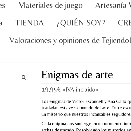
es
Materiales de juego
Artesanía 
a
TIENDA
¿QUIÉN SOY?
CR
Valoraciones y opiniones de Tejiend
Enigmas de arte
19,95
€
«IVA incluido»
Los enigmas de Víctor Escandell y Ana Gallo qu
trasladan esta vez al mundo del arte. Entre escu
un misterio que nuestros incansables seguidore
Cada enigma nos sumerge en un momento import
artista destacado. Resolviendo los misterios a