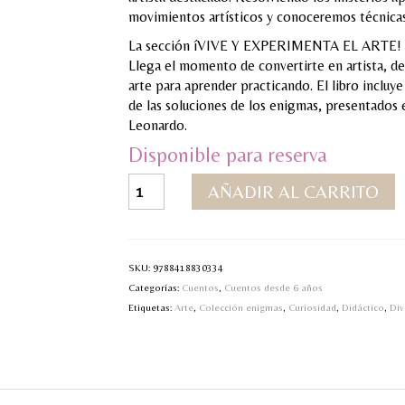
movimientos artísticos y conoceremos técnicas,
La sección íVIVE Y EXPERIMENTA EL ARTE! prop
Llega el momento de convertirte en artista, des
arte para aprender practicando. El libro incluy
de las soluciones de los enigmas, presentados e
Leonardo.
Disponible para reserva
Enigmas
AÑADIR AL CARRITO
de
arte
cantidad
SKU:
9788418830334
Categorías:
Cuentos
,
Cuentos desde 6 años
Etiquetas:
Arte
,
Colección enigmas
,
Curiosidad
,
Didáctico
,
Div