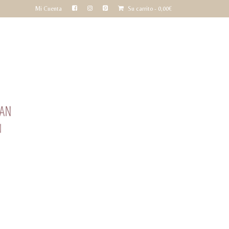
Mi Cuenta
Su carrito
-
0,00
€