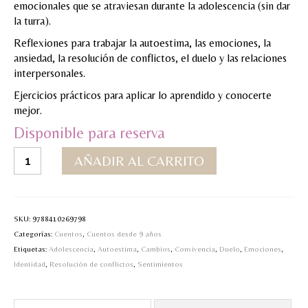
emocionales que se atraviesan durante la adolescencia (sin dar
la turra).
Reflexiones para trabajar la autoestima, las emociones, la
ansiedad, la resolución de conflictos, el duelo y las relaciones
interpersonales.
Ejercicios prácticos para aplicar lo aprendido y conocerte
mejor.
Disponible para reserva
Molas
AÑADIR AL CARRITO
mucho.
Una
guía
para
SKU:
9788410269798
surfear
Categorías:
Cuentos
,
Cuentos desde 9 años
la
Etiquetas:
Adolescencia
,
Autoestima
,
Cambios
,
Convivencia
,
Duelo
,
Emociones
,
adolescencia
Identidad
,
Resolución de conflictos
,
Sentimientos
cantidad