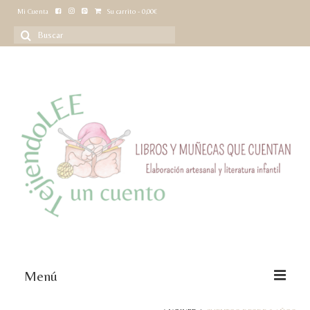
Mi Cuenta
Su carrito
-
0,00
€
Buscar
por:
Menú