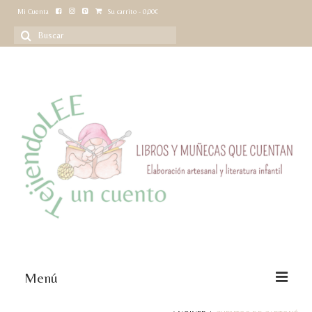
Mi Cuenta
Su carrito
-
0,00
€
Buscar
por:
Menú