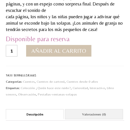
páginas, y con un espejo como sorpresa final. Después de
MI CUENTA
escuchar el sonido de
cada página, los niños y las niñas pueden jugar a adivinar qué
Valoraciones y opiniones de TejiendoLEE un
animal se esconde bajo las solapas. ¡Los animales de granja no
cuento
tendrán secretos para los más pequeños de casa!
Disponible para reserva
¡Muu!
AÑADIR AL CARRITO
¿Quién
hace
este
ruido?
SKU:
9788411582445
cantidad
Categorías:
Cuentos
,
Cuentos de cartoné
,
Cuentos desde 0 años
Etiquetas:
Colección ¿Quién hace este ruido?
,
Curiosidad
,
Interactivo
,
Libro
sonoro
,
Observación
,
Pestañas-ventanas-solapas
Descripción
Valoraciones (0)