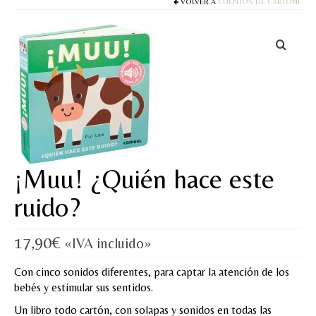
Cuentos
VOLVER A
CUENTOS DE CARTONÉ
Juegos y puzles
Materiales de juego
Artesanía Waldorf
Hecho a mano
Tote bag
¡Muu! ¿Quién hace este
Papelería
ruido?
TIENDA
17,90
€
«IVA incluido»
¿QUIÉN SOY?
Con cinco sonidos diferentes, para captar la atención de los
CREACIONES
bebés y estimular sus sentidos.
BLOG
Un libro todo cartón, con solapas y sonidos en todas las