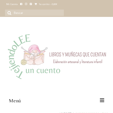
Mi Cuenta
Su carrito
-
0,00
€
Buscar
por:
Menú