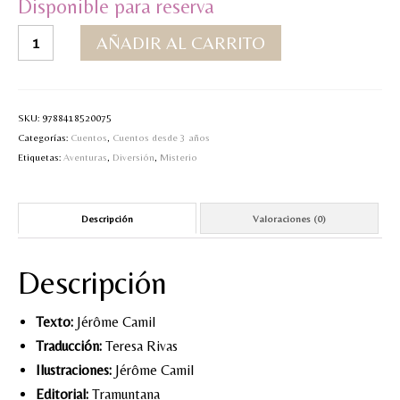
Disponible para reserva
MI CUENTA
¡Paf!
AÑADIR AL CARRITO
cantidad
Valoraciones y opiniones de TejiendoLEE un
cuento
SKU:
9788418520075
Categorías:
Cuentos
,
Cuentos desde 3 años
Etiquetas:
Aventuras
,
Diversión
,
Misterio
Descripción
Valoraciones (0)
Descripción
Texto:
Jérôme Camil
Traducción:
Teresa Rivas
Ilustraciones:
Jérôme Camil
Editorial:
Tramuntana