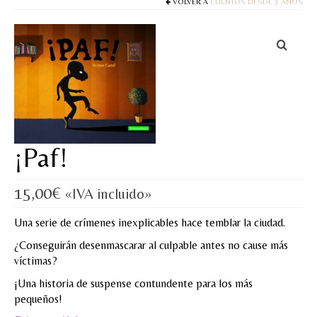
Cuentos
VOLVER A
CUENTOS DESDE 3 AÑOS
Juegos y puzles
Materiales de juego
Artesanía Waldorf
Hecho a mano
¡Paf!
Tote bag
Papelería
15,00
€
«IVA incluido»
TIENDA
Una serie de crímenes inexplicables hace temblar la ciudad.
¿
Conseguirán desenmascarar al culpable antes no cause más
¿QUIÉN SOY?
víctimas?
CREACIONES
¡
Una historia de suspense contundente para los más
pequeños!
BLOG