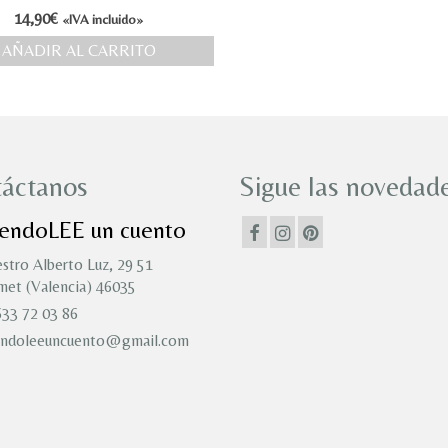
14,90
€
«IVA incluido»
AÑADIR AL CARRITO
áctanos
Sigue las novedade
iendoLEE un cuento
stro Alberto Luz, 29 51
et (Valencia) 46035
33 72 03 86
endoleeuncuento@gmail.com