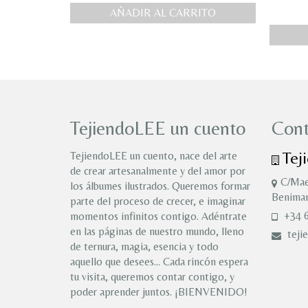
AÑADIR AL CARRITO
TejiendoLEE un cuento
Cont
Tej
TejiendoLEE un cuento, nace del arte
de crear artesanalmente y del amor por
C/Mae
los álbumes ilustrados. Queremos formar
Benimam
parte del proceso de crecer, e imaginar
+34 6
momentos infinitos contigo. Adéntrate
en las páginas de nuestro mundo, lleno
teji
de ternura, magia, esencia y todo
aquello que desees… Cada rincón espera
tu visita, queremos contar contigo, y
poder aprender juntos. ¡BIENVENIDO!