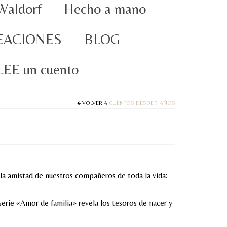
Waldorf
Hecho a mano
EACIONES
BLOG
oLEE un cuento
VOLVER A
CUENTOS DESDE 3 AÑOS
y la amistad de nuestros compañeros de toda la vida:
serie «Amor de familia» revela los tesoros de nacer y