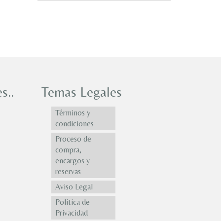
s..
Temas Legales
Términos y
condiciones
Proceso de
compra,
encargos y
reservas
Aviso Legal
Política de
Privacidad