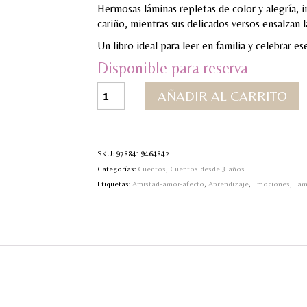
Hermosas láminas repletas de color y alegría, 
cariño, mientras sus delicados versos ensalzan
Un libro ideal para leer en familia y celebrar es
Disponible para reserva
Primos
AÑADIR AL CARRITO
cantidad
SKU:
9788419464842
Categorías:
Cuentos
,
Cuentos desde 3 años
Etiquetas:
Amistad-amor-afecto
,
Aprendizaje
,
Emociones
,
Fam