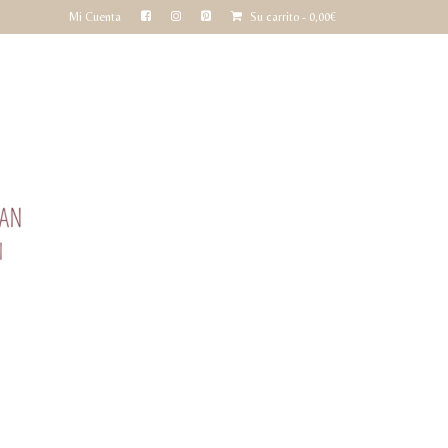
Mi Cuenta
Su carrito
-
0,00
€