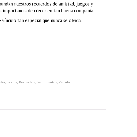
inundan nuestros recuerdos de amistad, juegos y
 la importancia de crecer en tan buena compañía.
e vínculo tan especial que nunca se olvida.
ilia
,
La vida
,
Recuerdos
,
Sentimientos
,
Vínculo