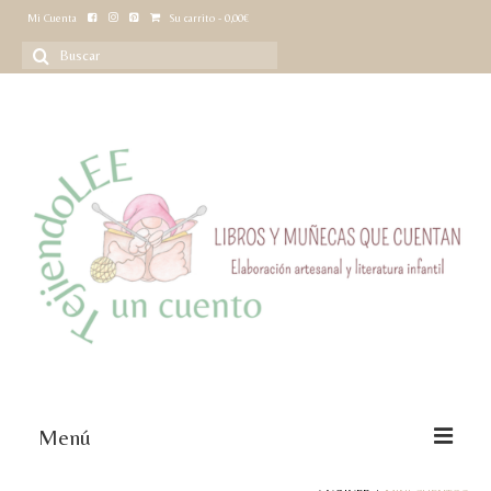
Mi Cuenta
Su carrito
-
0,00
€
Buscar
por:
Menú