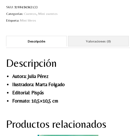
cantidad
SKU:
9788494943133
MI CUENTA
Categorías:
Cuentos
,
Mini cuentos
Etiqueta:
Mini libros
Valoraciones y opiniones de TejiendoLEE un
cuento
Descripción
Valoraciones (0)
Descripción
Autora: Julia Pérez
Ilustradora: Marta Folgado
Editorial: Pispás
Formato: 10,5×10,5 cm
Productos relacionados