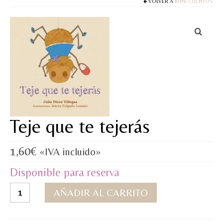
Cuentos
VOLVER A
MINI CUENTOS
Juegos y puzles
Materiales de juego
Artesanía Waldorf
Hecho a mano
Tote bag
Teje que te tejerás
Papelería
1,60
€
«IVA incluido»
TIENDA
Disponible para reserva
¿QUIÉN SOY?
Teje
AÑADIR AL CARRITO
CREACIONES
que
te
BLOG
tejerás