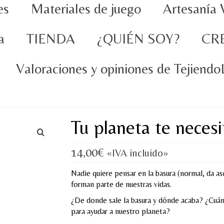
es
Materiales de juego
Artesanía 
a
TIENDA
¿QUIÉN SOY?
CR
Valoraciones y opiniones de Tejiend
Tu planeta te necesi
14,00
€
«IVA incluido»
Nadie quiere pensar en la basura (normal, da as
forman parte de nuestras vidas.
¿De donde sale la basura y dónde acaba? ¿Cu
para ayudar a nuestro planeta?