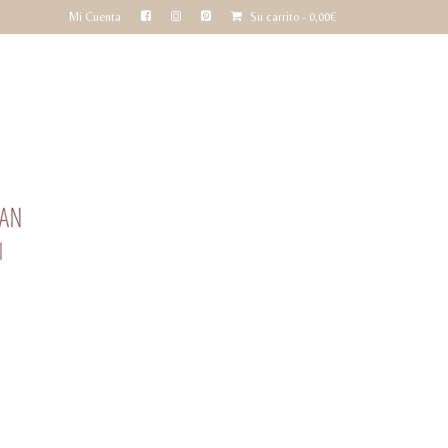
Mi Cuenta
Su carrito
-
0,00
€