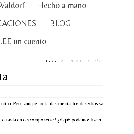
Waldorf
Hecho a mano
EACIONES
BLOG
oLEE un cuento
VOLVER A
CUENTOS DESDE 6 AÑOS
ta
quito). Pero aunque no te des cuenta, los desechos ya
ánto tarda en descomponerse? ¿Y qué podemos hacer