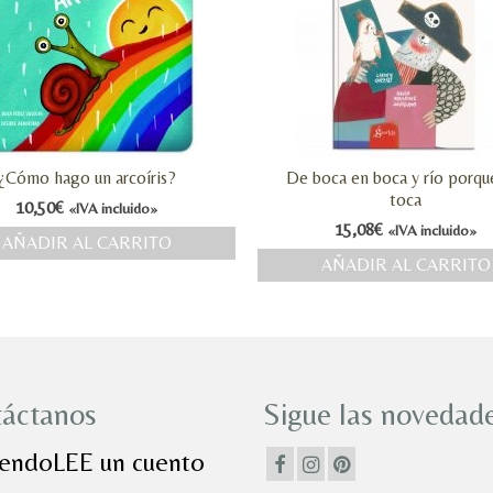
¿Cómo hago un arcoíris?
De boca en boca y río porq
toca
10,50
€
«IVA incluido»
15,08
€
«IVA incluido»
AÑADIR AL CARRITO
AÑADIR AL CARRITO
áctanos
Sigue las novedade
iendoLEE un cuento