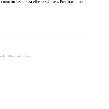
 cómo luchas contra ellos desde casa. Prepárate para
imales
,
Observación
,
Respeto