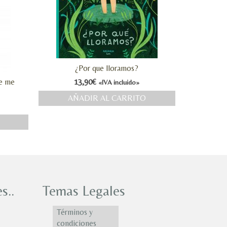
¿Por que lloramos?
ue me
13,90
€
«IVA incluido»
AÑADIR AL CARRITO
s..
Temas Legales
Términos y
condiciones