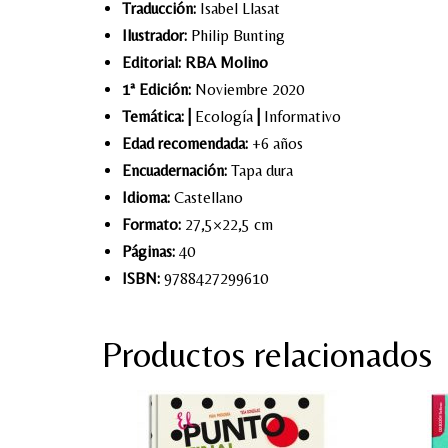
Traducción:
Isabel Llasat
Ilustrador:
Philip Bunting
Editorial: RBA Molino
1ª Edición:
Noviembre 2020
Temática:
|
Ecología
|
Informativo
Edad recomendada:
+6 años
Encuadernación:
Tapa dura
Idioma:
Castellano
Formato:
27,5×22,5 cm
Páginas:
40
ISBN:
9788427299610
Productos relacionados