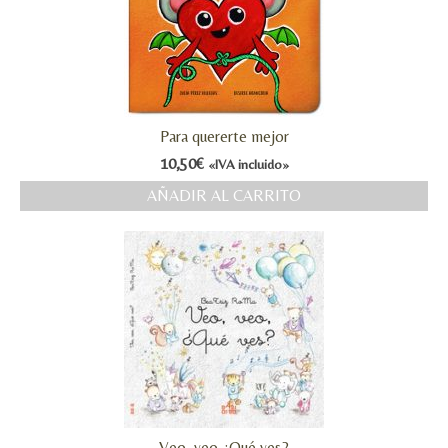
Para quererte mejor
10,50
€
«IVA incluido»
AÑADIR AL CARRITO
Veo, veo ¿Qué ves?