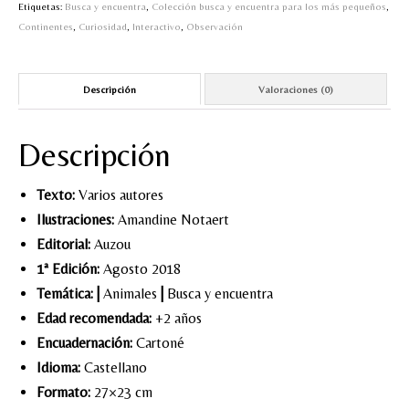
mas
Etiquetas:
Busca y encuentra
,
Colección busca y encuentra para los más pequeños
,
pequeños-
Continentes
,
Curiosidad
,
Interactivo
,
Observación
Alrededor
del
mundo
Descripción
Valoraciones (0)
cantidad
Descripción
Texto:
Varios autores
Ilustraciones:
Amandine Notaert
Editorial:
Auzou
1ª Edición:
Agosto 2018
Temática:
|
Animales
|
Busca y encuentra
Edad recomendada:
+2 años
Encuadernación:
Cartoné
Idioma:
Castellano
Formato:
27×23 cm