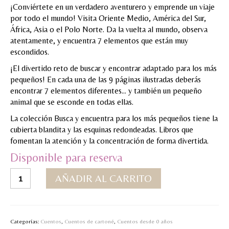
¡Conviértete en un verdadero aventurero y emprende un viaje
MI CUENTA
por todo el mundo! Visita Oriente Medio, América del Sur,
África, Asia o el Polo Norte. Da la vuelta al mundo, observa
Valoraciones y opiniones de TejiendoLEE un
atentamente, y encuentra 7 elementos que están muy
cuento
escondidos.
¡El divertido reto de buscar y encontrar adaptado para los más
pequeños! En cada una de las 9 páginas ilustradas deberás
encontrar 7 elementos diferentes… y también un pequeño
animal que se esconde en todas ellas.
La colección Busca y encuentra para los más pequeños tiene la
cubierta blandita y las esquinas redondeadas. Libros que
fomentan la atención y la concentración de forma divertida.
Disponible para reserva
Busca
AÑADIR AL CARRITO
y
encuentra
para
los
Categorías:
Cuentos
,
Cuentos de cartoné
,
Cuentos desde 0 años