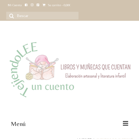
Mi Cuenta
Su carrito
-
0,00
€
Buscar
por:
Menú