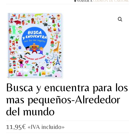
Cuentos
VOLVER A
CUENTOS DE CARTONÉ
Juegos y puzles
Materiales de juego
Artesanía Waldorf
Hecho a mano
Tote bag
Papelería
Busca y encuentra para los
TIENDA
mas pequeños-Alrededor
¿QUIÉN SOY?
del mundo
CREACIONES
11,95
€
«IVA incluido»
BLOG