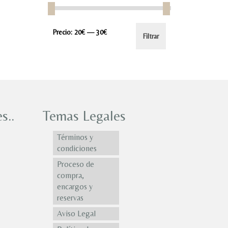
Precio
Precio
Precio:
20€
—
30€
Filtrar
mínimo
máximo
s..
Temas Legales
Términos y
condiciones
Proceso de
compra,
encargos y
reservas
Aviso Legal