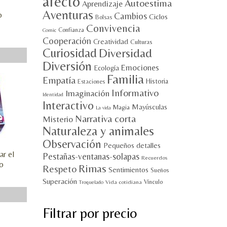
afecto
Autoestima
Aprendizaje
Aventuras
o
Cambios
Ciclos
Bolsas
Convivencia
Confianza
Comic
Cooperación
Creatividad
Culturas
Curiosidad
Diversidad
Diversión
Emociones
Ecología
Familia
Empatía
Historia
Estaciones
Informativo
Imaginación
Identidad
Interactivo
Mayúsculas
Magia
La vida
Narrativa corta
Misterio
Naturaleza y animales
Observación
Pequeños detalles
ar el
Pestañas-ventanas-solapas
Recuerdos
o
Rimas
Respeto
Sentimientos
Sueños
Superación
Vínculo
Vida cotidiana
Troquelado
Filtrar por precio