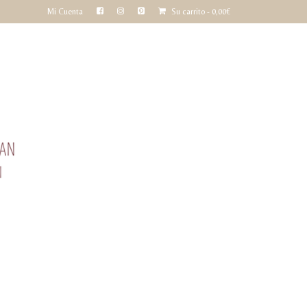
Mi Cuenta
Su carrito
-
0,00
€