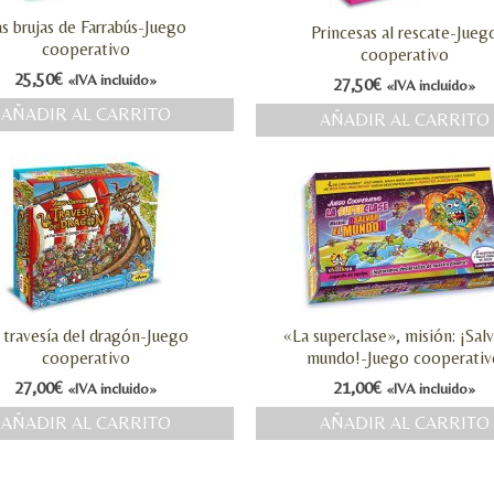
s brujas de Farrabús-Juego
Princesas al rescate-Jueg
cooperativo
cooperativo
25,50
€
«IVA incluido»
27,50
€
«IVA incluido»
AÑADIR AL CARRITO
AÑADIR AL CARRITO
 travesía del dragón-Juego
«La superclase», misión: ¡Salv
cooperativo
mundo!-Juego cooperativ
27,00
€
21,00
€
«IVA incluido»
«IVA incluido»
AÑADIR AL CARRITO
AÑADIR AL CARRITO