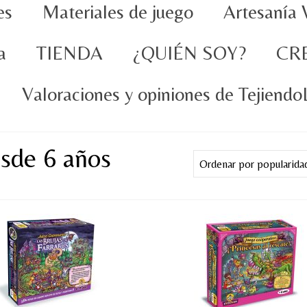
es
Materiales de juego
Artesanía 
a
TIENDA
¿QUIÉN SOY?
CR
Valoraciones y opiniones de Tejiend
esde 6 años