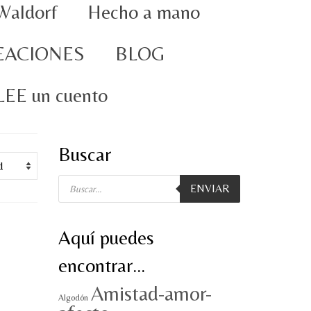
Waldorf
Hecho a mano
EACIONES
BLOG
oLEE un cuento
Buscar
Búsqueda
ENVIAR
de
productos
Aquí puedes
encontrar…
Amistad-amor-
Algodón