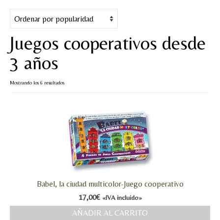
Cuentos
Juegos y puzles
Juegos cooperativos desde
Materiales de juego
3 años
Artesanía Waldorf
Ordenado
Mostrando los 6 resultados
Hecho a mano
por
popularidad
Tote bag
Papelería
TIENDA
¿QUIÉN SOY?
Babel, la ciudad multicolor-Juego cooperativo
CREACIONES
17,00
€
«IVA incluido»
AÑADIR AL CARRITO
BLOG