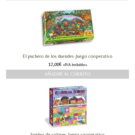
MI CUENTA
Valoraciones y opiniones de TejiendoLEE un
cuento
El puchero de los duendes-Juego cooperativo
17,00
€
«IVA incluido»
AÑADIR AL CARRITO
Sueños de colores-Juego cooperativo