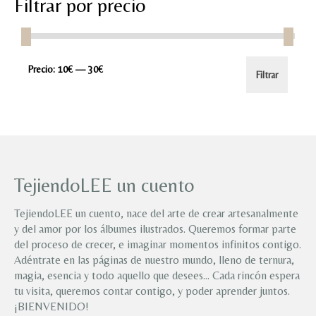
Filtrar por precio
Precio
Precio
Precio:
10€
—
30€
Filtrar
mínimo
máximo
TejiendoLEE un cuento
TejiendoLEE un cuento, nace del arte de crear artesanalmente
y del amor por los álbumes ilustrados. Queremos formar parte
del proceso de crecer, e imaginar momentos infinitos contigo.
Adéntrate en las páginas de nuestro mundo, lleno de ternura,
magia, esencia y todo aquello que desees… Cada rincón espera
tu visita, queremos contar contigo, y poder aprender juntos.
¡BIENVENIDO!