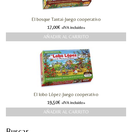
El bosque Tantai-Juego cooperativo
17,00
€
«IVA incluido»
AÑADIR AL CARRITO
El lobo López-Juego cooperativo
19,50
€
«IVA incluido»
AÑADIR AL CARRITO
Buscar