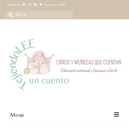
Mi Cuenta
Su carrito
-
0,00
€
Buscar
por:
Menú