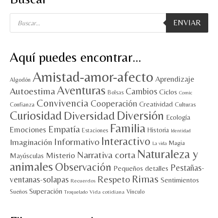
Búsqueda
ENVIAR
de
productos
Aquí puedes encontrar…
Amistad-amor-afecto
Aprendizaje
Algodón
Aventuras
Autoestima
Cambios
Ciclos
Bolsas
Comic
Convivencia
Cooperación
Creatividad
Culturas
Confianza
Diversión
Curiosidad
Diversidad
Ecología
Familia
Empatía
Emociones
Historia
Estaciones
Identidad
Interactivo
Informativo
Imaginación
Magia
La vida
Naturaleza y
Narrativa corta
Misterio
Mayúsculas
animales
Observación
Pestañas-
Pequeños detalles
Rimas
Respeto
ventanas-solapas
Sentimientos
Recuerdos
Superación
Sueños
Vínculo
Vida cotidiana
Troquelado