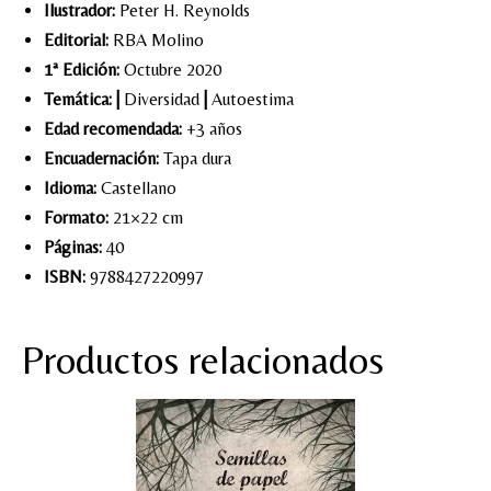
Ilustrador:
Peter H. Reynolds
Editorial:
RBA Molino
1ª Edición:
Octubre 2020
Temática:
|
Diversidad
|
Autoestima
Edad recomendada:
+3 años
Encuadernación:
Tapa dura
Idioma:
Castellano
Formato:
21×22 cm
Páginas:
40
ISBN:
9788427220997
Productos relacionados