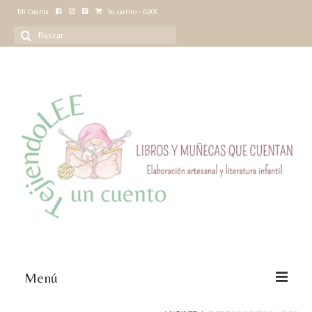
Mi Cuenta
Su carrito
-
0,00
€
Buscar
por:
Menú