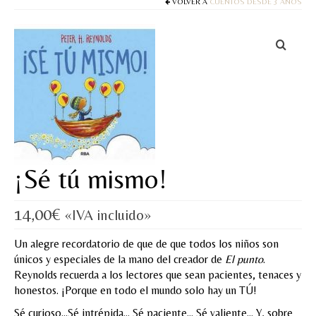
Cuentos
VOLVER A
CUENTOS DESDE 3 AÑOS
Juegos y puzles
Materiales de juego
Artesanía Waldorf
Hecho a mano
Tote bag
¡Sé tú mismo!
Papelería
14,00
€
«IVA incluido»
TIENDA
Un alegre recordatorio de que de que todos los niños son
¿QUIÉN SOY?
únicos y especiales de la mano del creador de
El punto
.
Reynolds recuerda a los lectores que sean pacientes, tenaces y
CREACIONES
honestos. ¡Porque en todo el mundo solo hay un TÚ!
BLOG
Sé curioso…Sé intrépida… Sé paciente… Sé valiente… Y, sobre