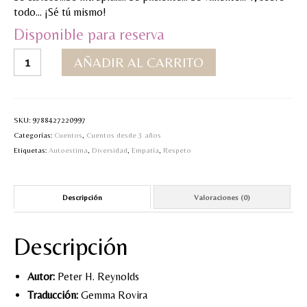
todo… ¡Sé tú mismo!
MI CUENTA
Disponible para reserva
Valoraciones y opiniones de TejiendoLEE un
¡Sé
AÑADIR AL CARRITO
cuento
tú
mismo!
cantidad
SKU:
9788427220997
Categorías:
Cuentos
,
Cuentos desde 3 años
Etiquetas:
Autoestima
,
Diversidad
,
Empatía
,
Respeto
Descripción
Valoraciones (0)
Descripción
Autor:
Peter H. Reynolds
Traducción:
Gemma Rovira