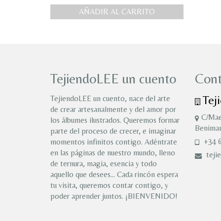
AÑADIR AL CARRITO
TejiendoLEE un cuento
Cont
Tej
TejiendoLEE un cuento, nace del arte
de crear artesanalmente y del amor por
C/Mae
los álbumes ilustrados. Queremos formar
Benimam
parte del proceso de crecer, e imaginar
+34 6
momentos infinitos contigo. Adéntrate
en las páginas de nuestro mundo, lleno
teji
de ternura, magia, esencia y todo
aquello que desees… Cada rincón espera
tu visita, queremos contar contigo, y
poder aprender juntos. ¡BIENVENIDO!