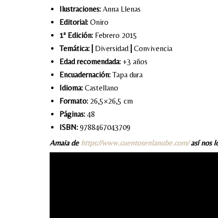
Ilustraciones:
Anna Llenas
Editorial:
Oniro
1ª Edición:
Febrero 2015
Temática:
|
Diversidad
|
Convivencia
Edad recomendada:
+3 años
Encuadernación:
Tapa dura
Idioma:
Castellano
Formato:
26,5×26,5 cm
Páginas:
48
ISBN:
9788467043709
Amaia de
https://www.cuentosenlanube.com/
así nos lo