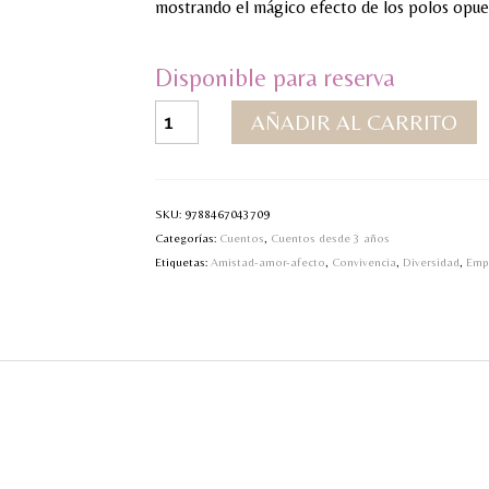
mostrando el mágico efecto de los polos opue
Disponible para reserva
Te
AÑADIR AL CARRITO
quiero
(casi
siempre)
cantidad
SKU:
9788467043709
Categorías:
Cuentos
,
Cuentos desde 3 años
Etiquetas:
Amistad-amor-afecto
,
Convivencia
,
Diversidad
,
Emp