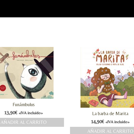
Funámbulus
13,90
€
«IVA incluido»
La barba de Marita
14,90
€
AÑADIR AL CARRITO
«IVA incluido»
AÑADIR AL CARRITO