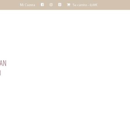
Mi Cuenta
Su carrito
-
0,00
€