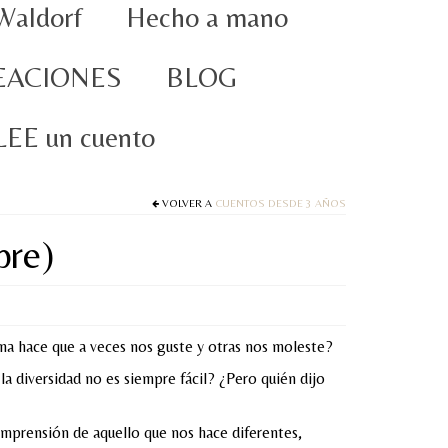
Waldorf
Hecho a mano
EACIONES
BLOG
oLEE un cuento
VOLVER A
CUENTOS DESDE 3 AÑOS
pre)
na hace que a veces nos guste y otras nos moleste?
la diversidad no es siempre fácil? ¿Pero quién dijo
comprensión de aquello que nos hace diferentes,