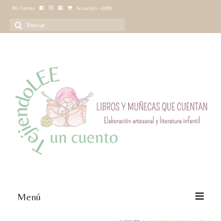
Mi Cuenta
Su carrito
-
0,00
€
Buscar
por:
Menú