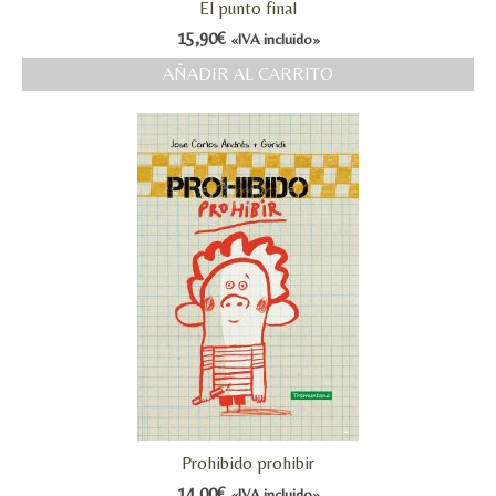
El punto final
15,90
€
«IVA incluido»
AÑADIR AL CARRITO
Prohibido prohibir
14,00
€
«IVA incluido»