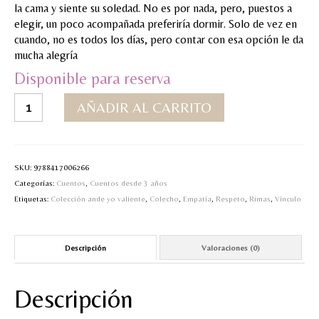
la cama y siente su soledad. No es por nada, pero, puestos a
MI CUENTA
elegir, un poco acompañada preferiría dormir. Solo de vez en
cuando, no es todos los días, pero contar con esa opción le da
Valoraciones y opiniones de TejiendoLEE un
mucha alegría
cuento
Disponible para reserva
Lola
AÑADIR AL CARRITO
no
quiere
dormir
sola
SKU:
9788417006266
cantidad
Categorías:
Cuentos
,
Cuentos desde 3 años
Etiquetas:
Colección ande yo valiente
,
Colecho
,
Empatía
,
Respeto
,
Rimas
,
Vínculo
Descripción
Valoraciones (0)
Descripción