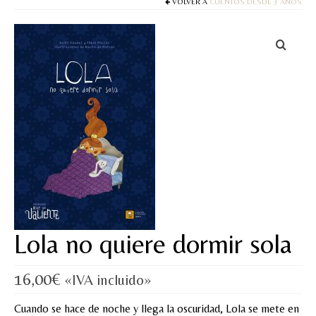
Cuentos
VOLVER A
CUENTOS DESDE 3 AÑOS
Juegos y puzles
Materiales de juego
Artesanía Waldorf
Hecho a mano
Tote bag
Papelería
TIENDA
Lola no quiere dormir sola
¿QUIÉN SOY?
16,00
CREACIONES
€
«IVA incluido»
BLOG
Cuando se hace de noche y llega la oscuridad, Lola se mete en