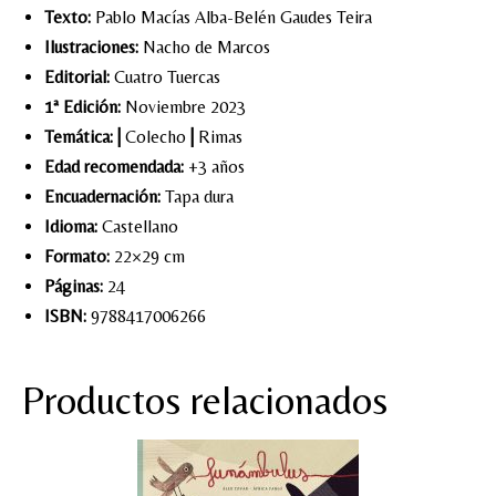
Texto:
Pablo Macías Alba-Belén Gaudes Teira
Ilustraciones:
Nacho de Marcos
Editorial:
Cuatro Tuercas
1ª Edición:
Noviembre 2023
Temática:
|
Colecho
|
Rimas
Edad recomendada:
+3 años
Encuadernación:
Tapa dura
Idioma:
Castellano
Formato:
22×29 cm
Páginas:
24
ISBN:
9788417006266
Productos relacionados