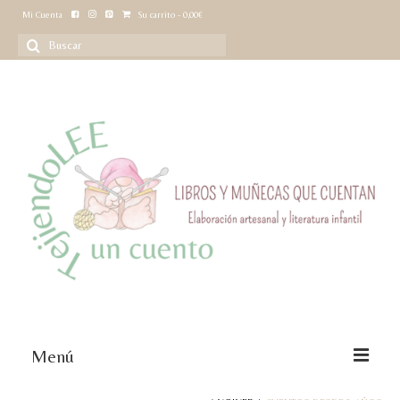
Mi Cuenta
Su carrito
-
0,00
€
Buscar
por:
Menú