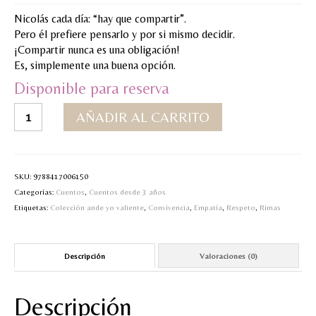
Nicolás cada día: “hay que compartir”.
MI CUENTA
Pero él prefiere pensarlo y por si mismo decidir.
¡Compartir nunca es una obligación!
Valoraciones y opiniones de TejiendoLEE un
Es, simplemente una buena opción.
cuento
Disponible para reserva
Nicolás
AÑADIR AL CARRITO
comparte
con
mucho
arte
SKU:
9788417006150
cantidad
Categorías:
Cuentos
,
Cuentos desde 3 años
Etiquetas:
Colección ande yo valiente
,
Convivencia
,
Empatía
,
Respeto
,
Rimas
Descripción
Valoraciones (0)
Descripción