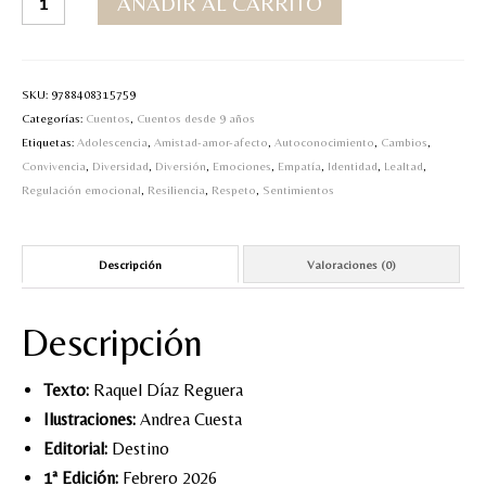
AÑADIR AL CARRITO
caos
de
Beca-
El
SKU:
9788408315759
primer
Categorías:
Cuentos
,
Cuentos desde 9 años
día
Etiquetas:
Adolescencia
,
Amistad-amor-afecto
,
Autoconocimiento
,
Cambios
,
de
Convivencia
,
Diversidad
,
Diversión
,
Emociones
,
Empatía
,
Identidad
,
Lealtad
,
mi
Regulación emocional
,
Resiliencia
,
Respeto
,
Sentimientos
nueva
vida
cantidad
Descripción
Valoraciones (0)
Descripción
Texto:
Raquel Díaz Reguera
Ilustraciones:
Andrea Cuesta
Editorial:
Destino
1ª Edición:
Febrero 2026