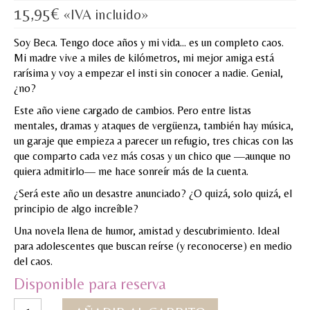
15,95
€
«IVA incluido»
MI CUENTA
Soy Beca. Tengo doce años y mi vida… es un completo caos.
Valoraciones y opiniones de TejiendoLEE un
Mi madre vive a miles de kilómetros, mi mejor amiga está
cuento
rarísima y voy a empezar el insti sin conocer a nadie. Genial,
¿no?
Este año viene cargado de cambios. Pero entre listas
mentales, dramas y ataques de vergüenza, también hay música,
un garaje que empieza a parecer un refugio, tres chicas con las
que comparto cada vez más cosas y un chico que —aunque no
quiera admitirlo— me hace sonreír más de la cuenta.
¿Será este año un desastre anunciado? ¿O quizá, solo quizá, el
principio de algo increíble?
Una novela llena de humor, amistad y descubrimiento. Ideal
para adolescentes que buscan reírse (y reconocerse) en medio
del caos.
Disponible para reserva
1.El