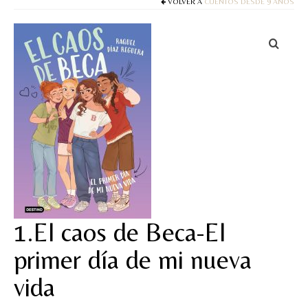
Cuentos
VOLVER A
CUENTOS DESDE 9 AÑOS
Juegos y puzles
Materiales de juego
Artesanía Waldorf
Hecho a mano
Tote bag
Papelería
TIENDA
1.El caos de Beca-El
¿QUIÉN SOY?
primer día de mi nueva
CREACIONES
vida
BLOG