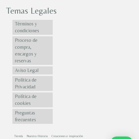
Temas Legales
Términos y
condiciones
Proceso de
compra,
encargos y
reservas
Aviso Legal
Política de
Privacidad
Política de
cookies
Preguntas
frecuentes
Tienda
Nuestra Historia
Creaciones e inspiración