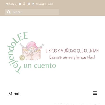
Mi Cuenta
Su carrito
-
0,00
€
Buscar
por:
Menú